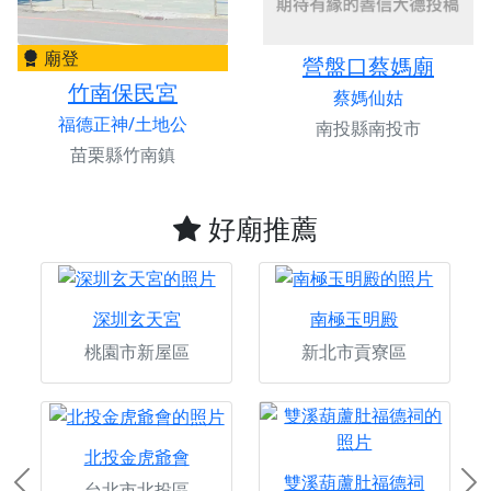
廟登
營盤口蔡媽廟
竹南保民宮
蔡媽仙姑
福德正神/土地公
南投縣南投市
苗栗縣竹南鎮
好廟推薦
深圳玄天宮
南極玉明殿
桃園市新屋區
新北市貢寮區
北投金虎爺會
雙溪葫蘆肚福德祠
台北市北投區