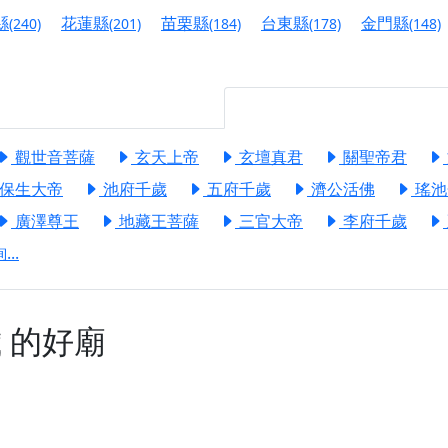
港清華山聖天宮】驪山母娘聖誕暨中元普渡大法會，誠邀十方善
縣
花蓮縣
苗栗縣
台東縣
金門縣
(240)
(201)
(184)
(178)
(148)
寺】盂蘭盆中元報恩法會，這場法會不只是超薦與普渡，更是一
意。
】丙午年梁皇寶懺法會，一念虔誠禮寶懺，一分懺悔植福田，誠
觀世音菩薩
玄天上帝
玄壇真君
關聖帝君
明殿】中元普渡大法會，誠摯歡迎十方善信大德隨喜贊普，為祖
保生大帝
池府千歲
五府千歲
濟公活佛
瑤池
廟)】中元普渡交給專業的來，省時省力又積福！「玉皇大帝 大
廣澤尊王
地藏王菩薩
三官大帝
李府千歲
..
】慶讚中元普渡法會，誠摯邀請十方善信大德，一同回到北投土
】瑤池金母聖誕祝壽盛典，邀請十方善信大德蒞臨參香祝壽，同
歲
的好廟
】丙午年慶讚中元普渡法會，正是讓我們用善念與功德，迴向冥
】丙午年中元普渡讚普超薦法會，普施眾生・慎終追遠・廣植福
】父親節陪爸爸一起闖關趣，邀請大小朋友一起留下珍貴的家庭
】父親節奉茶感恩活動，一杯茶，一份心意；一句感謝，一生難