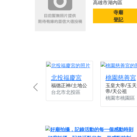
高雄市湖內區
【桃園新屋 深圳玄
寺廟
【桃園新屋 深圳玄
登記
【桃園慈善宮(天公
歡迎友廟長官、小編
歡迎信眾分享您前往
北投福慶宮
桃園慈善宮
福德正神/土地公
玉皇大帝/玉天
Previous
帝/天公祖
台北市北投區
桃園市桃園區