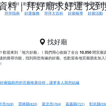
資料｜拜好廟求好運 找
您好，歡迎來到拜好廟求好運，已累積
150萬人
造訪本
拜拜指南
好運服務
拜拜大百科
好廟報導
好廟活動
找好廟
？歡迎來到「地方好廟」！我們用心收錄了全台
10,050
間宮廟
捷的搜尋功能，找到與您有緣的好廟。
也歡迎各地宮廟朋友加入
！
鄉 池和宮】 贊助支持我們推廣台灣民俗宗教文化
好廟協助您的宮廟推廣信仰，讓更多人與您結緣
會】丙午年最Chill的神級會香之旅，這不只是一場宗教盛事，
慈生宮】慶讚中元普渡法會，誠摯邀請您一同參與，為自己與家
中市
雲林縣
新北市
嘉義縣
彰化縣
(928)
(833)
(764)
(721)
(59