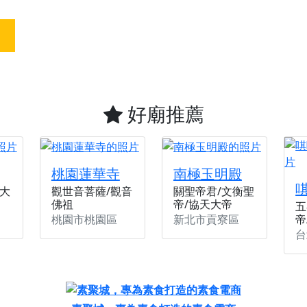
天宮】農曆七月擴大犒軍科儀，吉祥月不只有普渡祈福，也有一
天宮】七娘媽聖誕祝壽慶典，誠摯邀請十方善信大德攜家帶眷前
廟)】虎爺元帥 開光大典，祈求虎爺神威護持，庇佑闔家平安、
加入我們LINE官方帳號，讓我們協助您的廟宇推廣。
廟宇的參拜體驗，推廣您的信仰
好廟推薦
桃園蓮華寺
南極玉明殿
大
觀世音菩薩/觀音
關聖帝君/文衡聖
佛祖
帝/協天大帝
五
桃園市桃園區
新北市貢寮區
帝
台