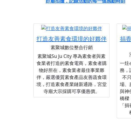
好廟拍攝，記錄活動的每一個感動時刻
打造友善素食環境的好夥伴
捐
素聚城數位整合行銷
素聚城Su Ju City 專為素食者與素
食業者打造的素食電商，素食者購
一炷
物好所在，素食業者最佳事業夥
務，
伴，嚴選優質素食產品友善蔬食環
不
境，打造素食產業鏈新通路，宮堂
場、
寺廟大宗採購可享優惠價。
與神
橋樑
「捐