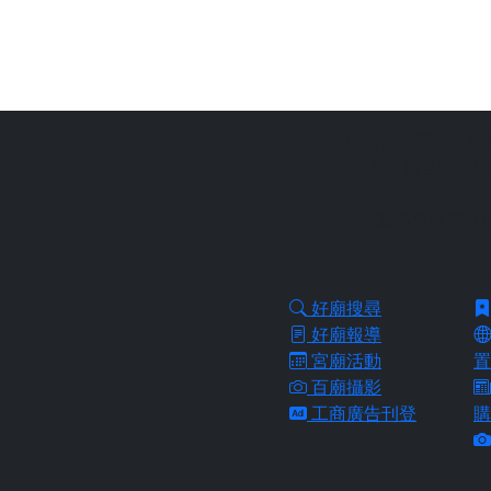
站長提醒：
本網
拜好廟求好運是一個台灣傳統
協助信眾從需求
好廟功能
好
好廟搜尋
好廟報導
宮廟活動
置
百廟攝影
工商廣告刊登
購