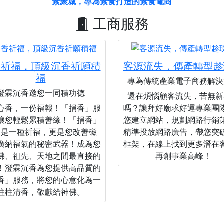
素聚城，專為素食打造的素食電商
工商服務
香祈福，頂級沉香祈願積
客源流失，傳產轉型趁
福
專為傳統產業電子商務解決
澄霖沉香邀您一同積功德
還在煩惱顧客流失，苦無新
心香，一份福報！「捐香」服
嗎？讓拜好廟求好運專業團
讓您輕鬆累積善緣！「捐香」
您建立網站，規劃網路行銷
只是一種祈福，更是您改善磁
精準投放網路廣告，帶您突
廣納福氣的秘密武器！成為您
框架，在線上找到更多潛在
佛、祖先、天地之間最直接的
再創事業高峰！
！澄霖沉香為您提供高品質的
香」服務，將您的心意化為一
柱柱清香，敬獻給神佛。