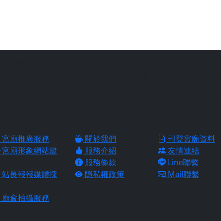
站為善意第三方臺灣民俗文化推廣平台，請信眾切勿過度迷信，
宗教文化的推廣平台，由站長陳皇杉所建置，結合過去的網路行
助各地宮廟推廣自家信仰與文化，
找到心目中的好廟，並且透過好廟的推廣，能夠更深入的了解各
廟推廣服務
網站介紹
網站服務
宮廟推廣服務
關於我們
刊登宮廟資料
宮廟形象網站建
服務介紹
友情連結
服務條款
Line聯繫
站長報報媒體採
隱私權政策
Mail聯繫
廟會拍攝服務