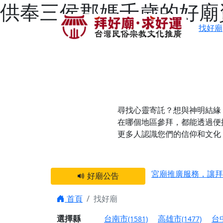
供奉三侯郡媽千歲的好廟
找好廟
尋找心靈寄託？想與神明結緣
在哪個地區參拜，都能透過便
更多人認識您們的信仰和文化
感謝 【新竹縣新豐
宮廟推廣服務，讓拜
好廟公告
【台北 北投金虎爺
首頁
找好廟
之旅」！
【台北北投 唭哩岸
選擇縣
台南市
高雄市
台
(1581)
(1477)