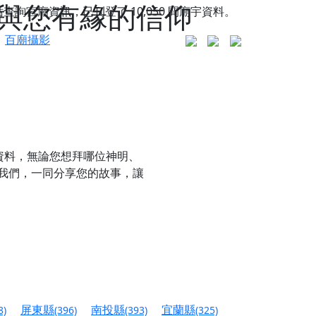
到與您有緣的信仰
站查詢宮廟資訊，已刊登了
10,050
間廟宇資料。
百廟攝影
資料，無論您想拜哪位神明、
我們，一同分享您的故事，讓
更是一趟充滿神明加持、帶你走透透的「神級文化
人累積福德、祈求平安好運
屏東縣
南投縣
宜蘭縣
8)
(396)
(393)
(325)