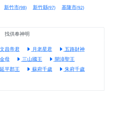
信大德，一同回到母娘慈悲座前，祈福納祥、慎
新竹市
新竹縣
基隆市
(98)
(97)
(92)
份對祖先的感恩、對親人的思念，也是為家人祈
找供奉神明
邀十方善信大德共同參與。
文昌帝君
月老星君
五路財神
先親眷祈求安息，也為自身與家人累積福德、種
金母
三山國王
開漳聖王
天尊」 親自坐鎮主法！幫你累積的功德福報自然
延平郡王
蘇府千歲
朱府千歲
地公埔，祈願闔家平安、地方祥和、福運綿長。
沐母娘慈光，共祈平安吉祥
陽兩利、闔家平安的殊勝因緣。
田
回憶
忘。