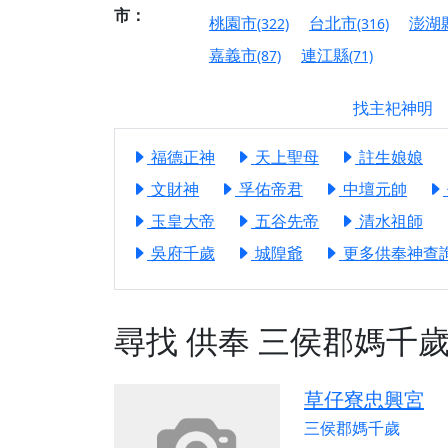
市：
【屏東縣獅子鄉 楓
桃園市
台北市
澎湖
(322)
(316)
終追遠、廣植福田
嘉義市
連江縣
(87)
(71)
【桃園市 桃園蓮華
願平安順遂的慈悲心
找主祀神明
【桃園龜山 慈恩宮
福德正神
天上聖母
註生娘娘
【新北貢寮 南極玉
下善緣。
文財神
孚佑帝君
中壇元帥
【桃園慈善宮(天公
玉皇大帝
五谷先帝
清水祖師
是「超級加倍」！
吳府千歲
城隍爺
更多供奉神查詢.
【台北北投 福慶宮
【桃園龜山 慈恩宮
尋找
供奉
三侯郡媽千
【桃園龜山 慈恩宮
【新北八里 紫德宮
草仔寮忠興宮
【台北北投金虎爺會
三侯郡媽千歲
【新北八里 紫德宮