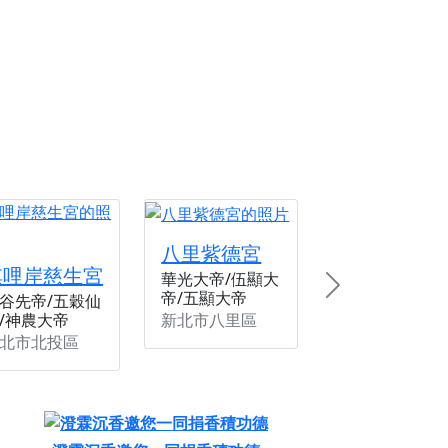
份感謝守護的虔誠心意
來參香，共同向七娘媽祝壽祈福
財運亨通、事業順遂、百邪退散。
八里紫德宮
唭哩岸慈生宮
華光大帝/伍顯大
Next
帝/五顯大帝
谷先帝/五穀仙
新北市八里區
/神農大帝
北市北投區