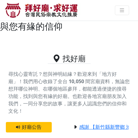
台中市烏日區主神為玄天上帝/上帝
公的好廟資料｜拜好廟求好運 找到
與您有緣的信仰
找好廟
尋找心靈寄託？想與神明結緣？歡迎來到「地方好
廟」！我們用心收錄了全台
10,050
間宮廟資料，無論您
想拜哪位神明、在哪個地區參拜，都能透過便捷的搜尋
功能，找到與您有緣的好廟。
也歡迎各地宮廟朋友加入
我們，一同分享您的故事，讓更多人認識您們的信仰和
文化！
好廟公告
感謝 【新竹縣新豐鄉 池和