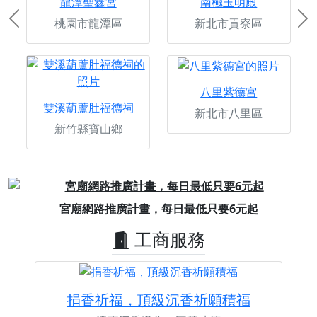
龍潭聖鑫宮
南極玉明殿
桃園市龍潭區
新北市貢寮區
Previous
Ne
八里紫德宮
雙溪葫蘆肚福德祠
新北市八里區
新竹縣寶山鄉
Previous
Next
宮廟網路推廣計畫，每日最低只要6元起
工商服務
捐香祈福，頂級沉香祈願積福