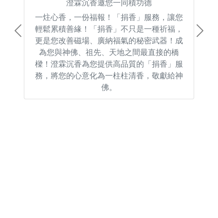
澄霖沉香邀您一同積功德
一炷心香，一份福報！「捐香」服務，讓您
輕鬆累積善緣！「捐香」不只是一種祈福，
Previous
Next
更是您改善磁場、廣納福氣的秘密武器！成
為您與神佛、祖先、天地之間最直接的橋
樑！澄霖沉香為您提供高品質的「捐香」服
務，將您的心意化為一柱柱清香，敬獻給神
佛。