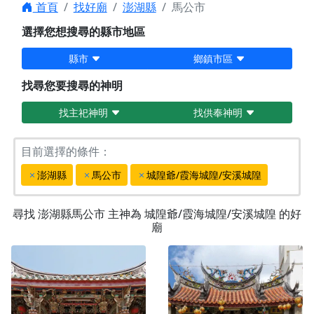
首頁
找好廟
澎湖縣
馬公市
選擇您想搜尋的縣市地區
縣市
鄉鎮市區
找尋您要搜尋的神明
找主祀神明
找供奉神明
目前選擇的條件：
澎湖縣
馬公市
城隍爺/霞海城隍/安溪城隍
尋找
澎湖縣馬公市
主神為
城隍爺/霞海城隍/安溪城隍
的好
廟