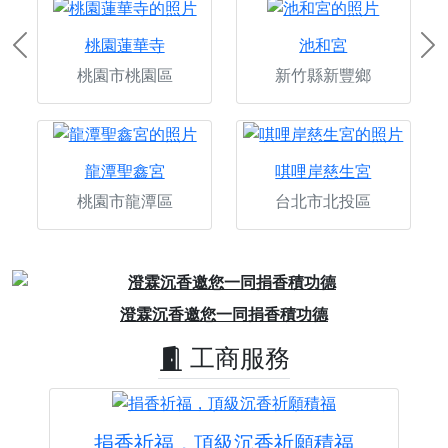
桃園蓮華寺
池和宮
Previous
Ne
桃園市桃園區
新竹縣新豐鄉
龍潭聖鑫宮
唭哩岸慈生宮
桃園市龍潭區
台北市北投區
Previous
Next
澄霖沉香邀您一同捐香積功德
工商服務
捐香祈福，頂級沉香祈願積福