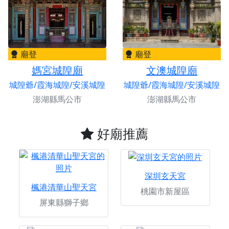
廟登
廟登
媽宮城隍廟
文澳城隍廟
城隍爺/霞海城隍/安溪城隍
城隍爺/霞海城隍/安溪城隍
澎湖縣馬公市
澎湖縣馬公市
好廟推薦
深圳玄天宮
楓港清華山聖天宮
桃園市新屋區
屏東縣獅子鄉