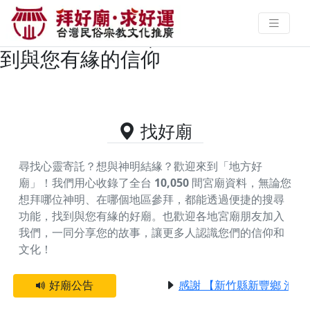
澎湖縣馬公市主神為廣澤尊王/郭聖
王公的好廟資料｜拜好廟求好運 找
到與您有緣的信仰
找好廟
尋找心靈寄託？想與神明結緣？歡迎來到「地方好
廟」！我們用心收錄了全台
10,050
間宮廟資料，無論您
想拜哪位神明、在哪個地區參拜，都能透過便捷的搜尋
功能，找到與您有緣的好廟。
也歡迎各地宮廟朋友加入
我們，一同分享您的故事，讓更多人認識您們的信仰和
文化！
好廟公告
感謝 【新竹縣新豐鄉 池和