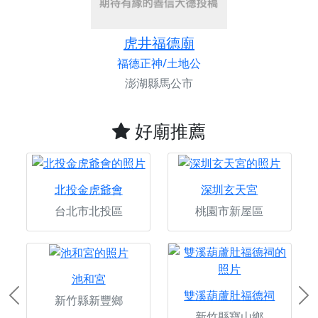
虎井福德廟
福德正神/土地公
澎湖縣馬公市
好廟推薦
北投金虎爺會
深圳玄天宮
台北市北投區
桃園市新屋區
池和宮
雙溪葫蘆肚福德祠
新竹縣新豐鄉
Previous
Ne
新竹縣寶山鄉