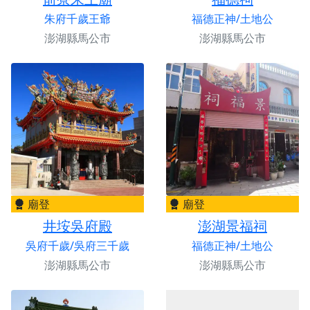
朱府千歲王爺
福德正神/土地公
澎湖縣馬公市
澎湖縣馬公市
廟登
廟登
井垵吳府殿
澎湖景福祠
吳府千歲/吳府三千歲
福德正神/土地公
澎湖縣馬公市
澎湖縣馬公市