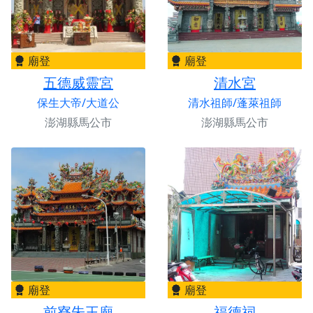
廟登
廟登
五德威靈宮
清水宮
保生大帝/大道公
清水祖師/蓬萊祖師
澎湖縣馬公市
澎湖縣馬公市
廟登
廟登
前寮朱王廟
福德祠