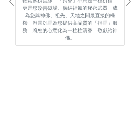
輕鬆累積善緣！「捐香」不只是一種祈福，
Previous
Next
更是您改善磁場、廣納福氣的秘密武器！成
為您與神佛、祖先、天地之間最直接的橋
樑！澄霖沉香為您提供高品質的「捐香」服
務，將您的心意化為一柱柱清香，敬獻給神
佛。