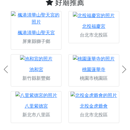
好廟推薦
北投福慶宮
楓港清華山聖天宮
台北市北投區
屏東縣獅子鄉
池和宮
桃園蓮華寺
Previous
Ne
新竹縣新豐鄉
桃園市桃園區
八里紫德宮
北投金虎爺會
新北市八里區
台北市北投區