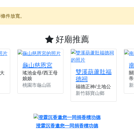
】父親節奉茶感恩活動，一杯茶，一份心意；一句感謝，一生難
尋條件放寬。
天宮】農曆七月擴大犒軍科儀，吉祥月不只有普渡祈福，也有一
天宮】七娘媽聖誕祝壽慶典，誠摯邀請十方善信大德攜家帶眷前
好廟推薦
廟)】虎爺元帥 開光大典，祈求虎爺神威護持，庇佑闔家平安、
加入我們LINE官方帳號，讓我們協助您的廟宇推廣。
廟宇的參拜體驗，推廣您的信仰
龜山慈恩宮
雙溪葫蘆肚福
大
瑤池金母/西王母
關
德祠
娘娘
帝
桃園市龜山區
新
福德正神/土地公
新竹縣寶山鄉
澄霖沉香邀您一同捐香積功德