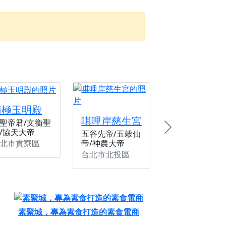
忘。
份感謝守護的虔誠心意
來參香，共同向七娘媽祝壽祈福
財運亨通、事業順遂、百邪退散。
南極玉明殿
唭哩岸慈生宮
聖帝君/文衡聖
/協天大帝
Next
五谷先帝/五穀仙
北市貢寮區
帝/神農大帝
台北市北投區
素聚城，專為素食打造的素食電商