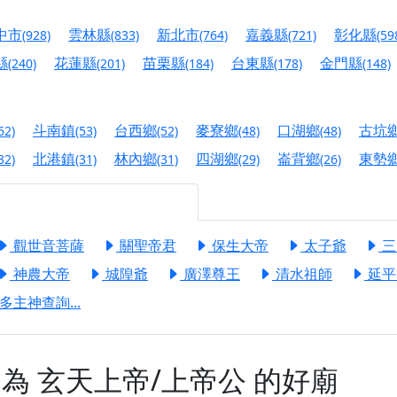
慈生宮】慶讚中元普渡法會，誠摯邀請您一同參與，為自己與家
中市
雲林縣
新北市
嘉義縣
彰化縣
(928)
(833)
(764)
(721)
(59
港清華山聖天宮】驪山母娘聖誕暨中元普渡大法會，誠邀十方善
縣
花蓮縣
苗栗縣
台東縣
金門縣
(240)
(201)
(184)
(178)
(148)
寺】盂蘭盆中元報恩法會，這場法會不只是超薦與普渡，更是一
意。
斗南鎮
台西鄉
麥寮鄉
口湖鄉
古坑
62)
(53)
(52)
(48)
(48)
】丙午年梁皇寶懺法會，一念虔誠禮寶懺，一分懺悔植福田，誠
北港鎮
林內鄉
四湖鄉
崙背鄉
東勢
32)
(31)
(31)
(29)
(26)
明殿】中元普渡大法會，誠摯歡迎十方善信大德隨喜贊普，為祖
廟)】中元普渡交給專業的來，省時省力又積福！「玉皇大帝 大
觀世音菩薩
關聖帝君
保生大帝
太子爺
三
神農大帝
城隍爺
廣澤尊王
清水祖師
延平
】慶讚中元普渡法會，誠摯邀請十方善信大德，一同回到北投土
多主神查詢...
】瑤池金母聖誕祝壽盛典，邀請十方善信大德蒞臨參香祝壽，同
】丙午年慶讚中元普渡法會，正是讓我們用善念與功德，迴向冥
】丙午年中元普渡讚普超薦法會，普施眾生・慎終追遠・廣植福
神為
玄天上帝/上帝公
的好廟
】父親節陪爸爸一起闖關趣，邀請大小朋友一起留下珍貴的家庭