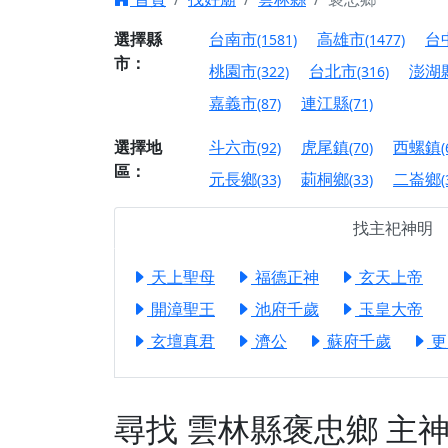
【台北北投 唭哩岸
選擇縣
台南市
高雄市
台
(1581)
(1477)
市：
【屏東縣獅子鄉 楓
桃園市
台北市
澎湖
(322)
(316)
終追遠、廣植福田
嘉義市
連江縣
(87)
(71)
【桃園市 桃園蓮華
願平安順遂的慈悲心
選擇地
斗六市
虎尾鎮
西螺鎮
(92)
(70)
(
區：
【桃園龜山 慈恩宮
元長鄉
莿桐鄉
二崙鄉
(33)
(33)
(
【新北貢寮 南極玉
找主祀神明
下善緣。
【桃園慈善宮(天公
天上聖母
福德正神
玄天上帝
是「超級加倍」！
開漳聖王
池府千歲
玉皇大帝
【台北北投 福慶宮
玄壇真君
濟公
蘇府千歲
更
【桃園龜山 慈恩宮
【桃園龜山 慈恩宮
【新北八里 紫德宮
尋找
雲林縣褒忠鄉
主
【台北北投金虎爺會