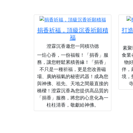
捐香祈福，頂級沉香祈願積
打
福
澄霖沉香邀您一同積功德
素聚城
一炷心香，一份福報！「捐香」服
食業
務，讓您輕鬆累積善緣！「捐香」
物
不只是一種祈福，更是您改善磁
伴，
場、廣納福氣的秘密武器！成為您
境，
與神佛、祖先、天地之間最直接的
橋樑！澄霖沉香為您提供高品質的
「捐香」服務，將您的心意化為一
柱柱清香，敬獻給神佛。