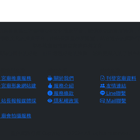
站為善意第三方臺灣民俗文化推廣平台，請信眾切勿過度迷信，
宗教文化的推廣平台，由站長陳皇杉所建置，結合過去的網路行
助各地宮廟推廣自家信仰與文化，
找到心目中的好廟，並且透過好廟的推廣，能夠更深入的了解各
廟推廣服務
網站介紹
網站服務
宮廟推廣服務
關於我們
刊登宮廟資料
宮廟形象網站建
服務介紹
友情連結
服務條款
Line聯繫
站長報報媒體採
隱私權政策
Mail聯繫
廟會拍攝服務
皇佑網路行銷 Copyright © 2024 All Rights reserved.