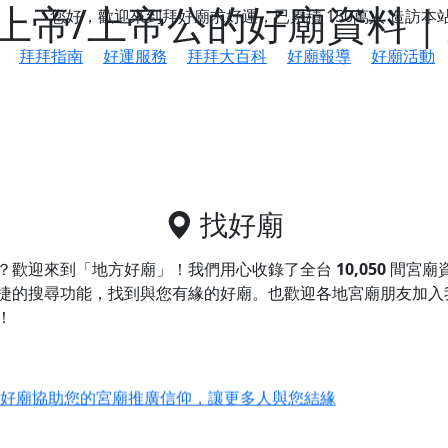
上帝/上帝公的好廟資料｜
您好，歡迎來到拜好廟求好運，已累積
150萬人
造訪本
拜拜指南
好運服務
拜拜大百科
好廟報導
好廟活動
找好廟
？歡迎來到「地方好廟」！我們用心收錄了全台
10,050
間宮廟
捷的搜尋功能，找到與您有緣的好廟。
也歡迎各地宮廟朋友加入
！
鄉 池和宮】 贊助支持我們推廣台灣民俗宗教文化
好廟協助您的宮廟推廣信仰，讓更多人與您結緣
會】丙午年最Chill的神級會香之旅，這不只是一場宗教盛事，