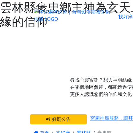
雲林縣褒忠鄉主神為玄天
緣的信仰
找好廟
尋找心靈寄託？想與神明結緣
在哪個地區參拜，都能透過便
更多人認識您們的信仰和文化
感謝 【新竹縣新豐
宮廟推廣服務，讓拜
好廟公告
【台北 北投金虎爺
首頁
找好廟
雲林縣
褒忠鄉
之旅」！