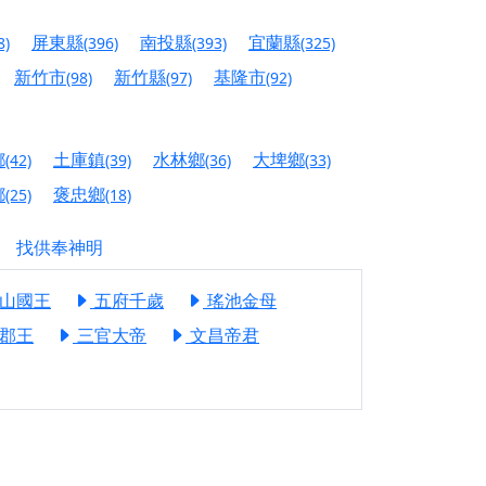
人累積福德、祈求平安好運
屏東縣
南投縣
宜蘭縣
8)
(396)
(393)
(325)
信大德，一同回到母娘慈悲座前，祈福納祥、慎
新竹市
新竹縣
基隆市
(98)
(97)
(92)
份對祖先的感恩、對親人的思念，也是為家人祈
鄉
土庫鎮
水林鄉
大埤鄉
(42)
(39)
(36)
(33)
邀十方善信大德共同參與。
鄉
褒忠鄉
(25)
(18)
先親眷祈求安息，也為自身與家人累積福德、種
找供奉神明
天尊」 親自坐鎮主法！幫你累積的功德福報自然
山國王
五府千歲
瑤池金母
郡王
三官大帝
文昌帝君
地公埔，祈願闔家平安、地方祥和、福運綿長。
沐母娘慈光，共祈平安吉祥
陽兩利、闔家平安的殊勝因緣。
田
回憶