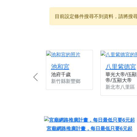
【新北八里 紫德宮
目前設定條件搜尋不到資料，請將搜
【桃園新屋 深圳玄
【桃園新屋 深圳玄
【桃園慈善宮(天公
歡迎友廟長官、小編
歡迎信眾分享您前往
池和宮
八里紫德宮
池府千歲
華光大帝/伍顯
帝/五顯大帝
Previous
新竹縣新豐鄉
新北市八里區
宮廟網路推廣計畫，每日最低只要6元起