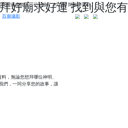
拜好廟求好運 找到與您有
站查詢宮廟資訊，已刊登了
10,050
間廟宇資料。
百廟攝影
資料，無論您想拜哪位神明、
我們，一同分享您的故事，讓
更是一趟充滿神明加持、帶你走透透的「神級文化