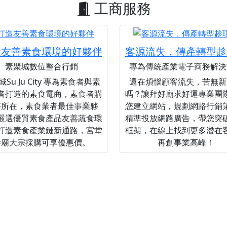
工商服務
造友善素食環境的好夥伴
客源流失，傳產轉型趁
素聚城數位整合行銷
專為傳統產業電子商務解決
Su Ju City 專為素食者與素
還在煩惱顧客流失，苦無新
者打造的素食電商，素食者購
嗎？讓拜好廟求好運專業團
好所在，素食業者最佳事業夥
您建立網站，規劃網路行銷
嚴選優質素食產品友善蔬食環
精準投放網路廣告，帶您突
打造素食產業鏈新通路，宮堂
框架，在線上找到更多潛在
寺廟大宗採購可享優惠價。
再創事業高峰！