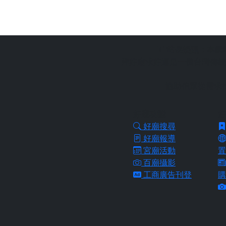
站長提醒：
本網
拜好廟求好運是一個台灣傳統
協助信眾從需求
好廟功能
好
好廟搜尋
好廟報導
宮廟活動
置
百廟攝影
工商廣告刊登
購