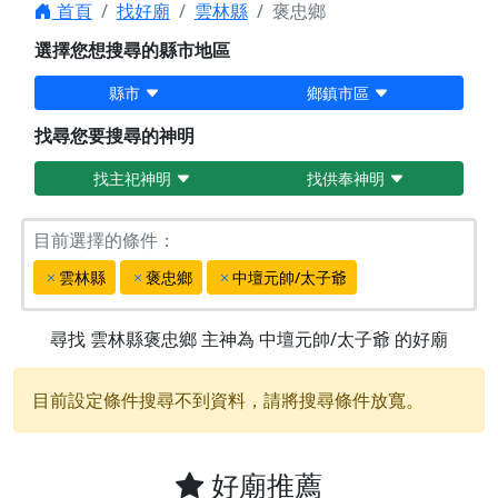
首頁
找好廟
雲林縣
褒忠鄉
選擇您想搜尋的縣市地區
縣市
鄉鎮市區
找尋您要搜尋的神明
找主祀神明
找供奉神明
目前選擇的條件：
雲林縣
褒忠鄉
中壇元帥/太子爺
尋找
雲林縣褒忠鄉
主神為
中壇元帥/太子爺
的好廟
目前設定條件搜尋不到資料，請將搜尋條件放寬。
好廟推薦