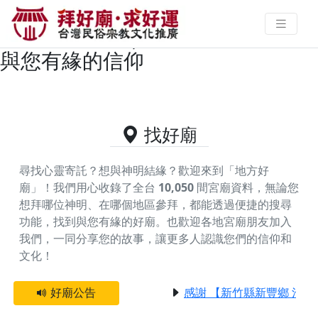
雲林縣褒忠鄉主神為中壇元帥/太子
爺的好廟資料｜拜好廟求好運 找到
與您有緣的信仰
找好廟
尋找心靈寄託？想與神明結緣？歡迎來到「地方好
廟」！我們用心收錄了全台
10,050
間宮廟資料，無論您
想拜哪位神明、在哪個地區參拜，都能透過便捷的搜尋
功能，找到與您有緣的好廟。
也歡迎各地宮廟朋友加入
我們，一同分享您的故事，讓更多人認識您們的信仰和
文化！
好廟公告
感謝 【新竹縣新豐鄉 池和