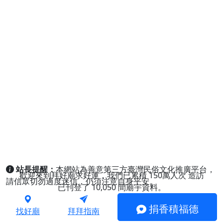
站長提醒：
本網站為善意第三方臺灣民俗文化推廣平台，
歡迎來到拜好廟求好運，我們已累積
150萬人次
造訪
請信眾切勿過度迷信，仍須注意自身平安。
已刊登了
10,050
間廟宇資料。
捐香積福德
找好廟
拜拜指南