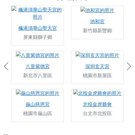
池和宮
楓港清華山聖天宮
新竹縣新豐鄉
屏東縣獅子鄉
八里紫德宮
深圳玄天宮
Previous
Ne
新北市八里區
桃園市新屋區
龜山慈恩宮
北投金虎爺會
桃園市龜山區
台北市北投區