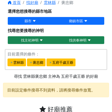
首頁
找好廟
雲林縣
褒忠鄉
選擇您想搜尋的縣市地區
縣市
鄉鎮市區
找尋您要搜尋的神明
找主祀神明
找供奉神明
目前選擇的條件：
雲林縣
褒忠鄉
五府千歲王爺
尋找
雲林縣褒忠鄉
主神為
五府千歲王爺
的好廟
目前設定條件搜尋不到資料，請將搜尋條件放寬。
好廟推薦