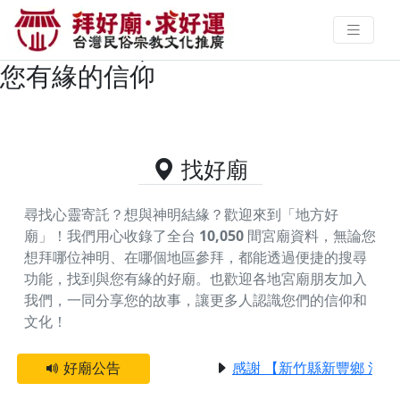
新北市平溪區主神為蘇府千歲王爺
的好廟資料｜拜好廟求好運 找到與
您有緣的信仰
找好廟
尋找心靈寄託？想與神明結緣？歡迎來到「地方好
廟」！我們用心收錄了全台
10,050
間宮廟資料，無論您
想拜哪位神明、在哪個地區參拜，都能透過便捷的搜尋
功能，找到與您有緣的好廟。
也歡迎各地宮廟朋友加入
我們，一同分享您的故事，讓更多人認識您們的信仰和
文化！
好廟公告
感謝 【新竹縣新豐鄉 池和