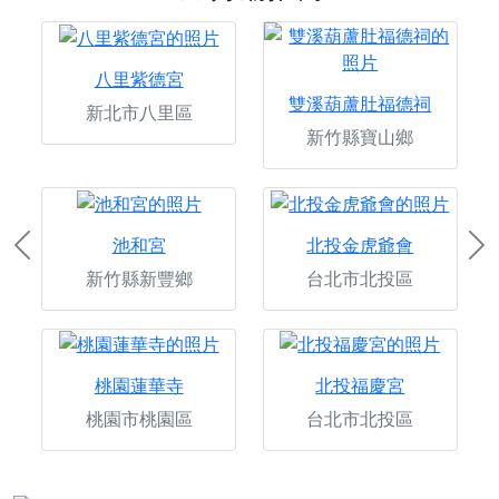
八里紫德宮
雙溪葫蘆肚福德祠
新北市八里區
新竹縣寶山鄉
池和宮
北投金虎爺會
Previous
Ne
新竹縣新豐鄉
台北市北投區
桃園蓮華寺
北投福慶宮
桃園市桃園區
台北市北投區