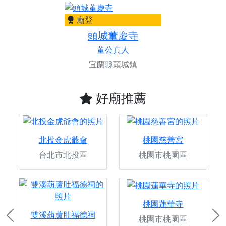
廟登
頭城董慶寺
董公真人
宜蘭縣頭城鎮
好廟推薦
北投金虎爺會
桃園慈善宮
台北市北投區
桃園市桃園區
桃園蓮華寺
雙溪葫蘆肚福德祠
桃園市桃園區
Previous
Ne