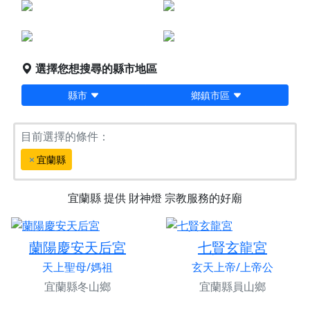
點燈服務
宗教服務
堪輿/風水
科儀法會
選擇您想搜尋的縣市地區
縣市
鄉鎮市區
目前選擇的條件：
宜蘭縣
宜蘭縣
提供
財神燈
宗教服務的好廟
蘭陽慶安天后宮
七賢玄龍宮
天上聖母/媽祖
玄天上帝/上帝公
宜蘭縣冬山鄉
宜蘭縣員山鄉