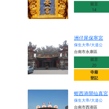
【桃園新屋 深圳玄
留言
【桃園新屋 深圳玄
14
【桃園慈善宮(天公
歡迎友廟長官、小編
歡迎信眾分享您前往
洲仔尾保寧宮
保生大帝/大道公
台南市永康區
留言
20
寺廟
登記
蚶西港開仙真宮
保生大帝/大道公
台南市西港區