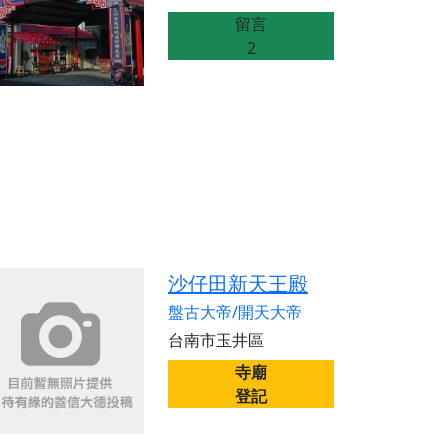
留言
2
沙仔田新天王殿
盤古大帝/開天大帝
台南市玉井區
寺廟
登記