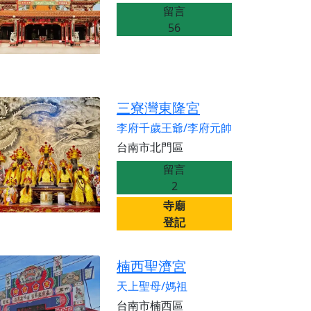
份感謝守護的虔誠心意
留言
來參香，共同向七娘媽祝壽祈福
56
財運亨通、事業順遂、百邪退散。
三寮灣東隆宮
李府千歲王爺/李府元帥
台南市北門區
留言
2
寺廟
登記
楠西聖濟宮
天上聖母/媽祖
台南市楠西區