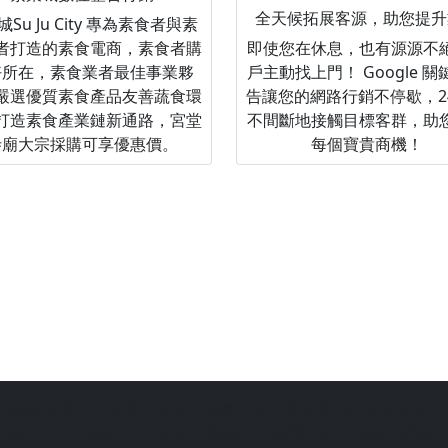
全天候拓展客源，助您提升
Su Ju City 專為素食者與素
者打造的素食電商，素食者購
即使您在休息，也有源源不
好所在，素食業者最佳事業夥
戶主動找上門！ Google 
嚴選優質素食產品友善蔬食環
告讓您的網路行銷不停歇，2
打造素食產業鏈新通路，宮堂
不間斷地接觸目標客群，助
寺廟大宗採購可享優惠價。
每個寶貴商機！
站為善意第三方臺灣民俗文化推廣平台，請信眾切勿過度迷信，
宗教文化的推廣平台，由站長陳皇杉所建置，結合過去的網路行