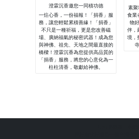
澄霖沉香邀您一同積功德
素聚城
一炷心香，一份福報！「捐香」服
食業
務，讓您輕鬆累積善緣！「捐香」
物
不只是一種祈福，更是您改善磁
伴，
場、廣納福氣的秘密武器！成為您
境，
與神佛、祖先、天地之間最直接的
橋樑！澄霖沉香為您提供高品質的
「捐香」服務，將您的心意化為一
柱柱清香，敬獻給神佛。
站長提醒：
本網
拜好廟求好運是一個台灣傳統