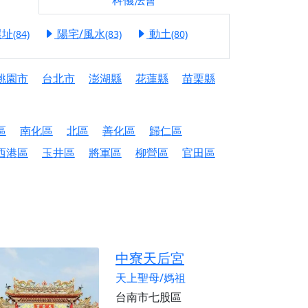
科儀法會
信大德，一同回到母娘慈悲座前，祈福納祥、慎
選址
陽宅/風水
動土
(84)
(83)
(80)
份對祖先的感恩、對親人的思念，也是為家人祈
桃園市
台北市
澎湖縣
花蓮縣
苗栗縣
邀十方善信大德共同參與。
先親眷祈求安息，也為自身與家人累積福德、種
區
南化區
北區
善化區
歸仁區
天尊」 親自坐鎮主法！幫你累積的功德福報自然
西港區
玉井區
將軍區
柳營區
官田區
地公埔，祈願闔家平安、地方祥和、福運綿長。
沐母娘慈光，共祈平安吉祥
陽兩利、闔家平安的殊勝因緣。
田
中寮天后宮
回憶
天上聖母/媽祖
忘。
台南市七股區