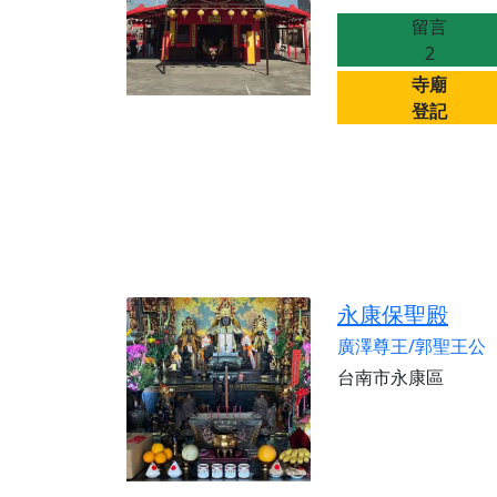
留言
2
寺廟
登記
永康保聖殿
廣澤尊王/郭聖王公
台南市永康區