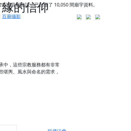
有緣的信仰
站查詢宮廟資訊，已刊登了
10,050
間廟宇資料。
百廟攝影
承中，這些宗教服務都有非常
些
堪輿、風水與命名
的需求，
更是一趟充滿神明加持、帶你走透透的「神級文化
人累積福德、祈求平安好運