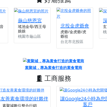
龜山慈恩宮
北投金虎爺會
音
瑤池金母/西王母
玄
娘娘
桃
虎爺/金虎爺/虎
桃園市龜山區
爺祖
台北市北投區
素聚城，專為素食打造的素食電商
工商服務
造友善素食環境的好夥伴
讓Google24小時為
客戶
素聚城數位整合行銷