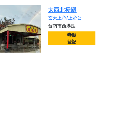
太西北極殿
玄天上帝/上帝公
台南市西港區
寺廟
登記