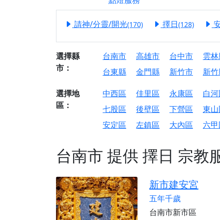
點燈服務
【屏東縣獅子鄉 楓
終追遠、廣植福田
請神/分靈/開光
擇日
(170)
(128)
【桃園市 桃園蓮華
願平安順遂的慈悲心
選擇縣
台南市
高雄市
台中市
雲林
【桃園龜山 慈恩宮
市：
台東縣
金門縣
新竹市
新竹
【新北貢寮 南極玉
下善緣。
選擇地
中西區
佳里區
永康區
白河
【桃園慈善宮(天公
區：
七股區
後壁區
下營區
東山
是「超級加倍」！
安定區
左鎮區
大內區
六甲
【台北北投 福慶宮
【桃園龜山 慈恩宮
台南市
提供
擇日
宗教
【桃園龜山 慈恩宮
【新北八里 紫德宮
新市建安宮
【台北北投金虎爺會
五年千歲
【新北八里 紫德宮
台南市新市區