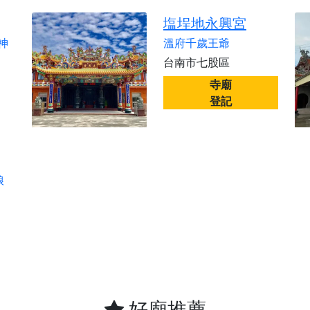
塩埕地永興宮
神
溫府千歲王爺
台南市七股區
寺廟
登記
娘
好廟推薦