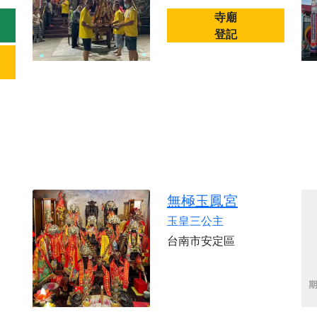
寺廟
登記
無極玉鳳宮
玉皇三公主
台南市安定區