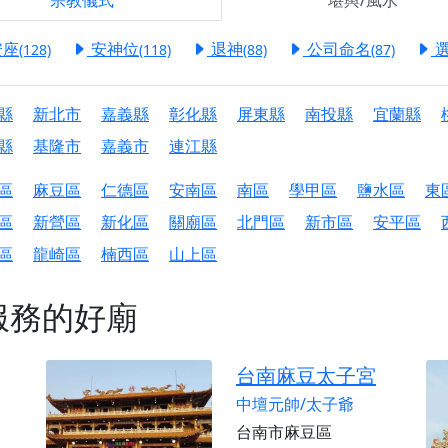
宗教儀式
堪輿/風水
港清華山聖天宮】驪山母娘聖誕暨中元普渡大法會，誠邀十方善
安座
安神位
退神
公司命名
(128)
(118)
(88)
(87)
寺】盂蘭盆中元報恩法會，這場法會不只是超薦與普渡，更是一
意。
縣
新北市
嘉義縣
彰化縣
屏東縣
南投縣
宜蘭縣
】丙午年梁皇寶懺法會，一念虔誠禮寶懺，一分懺悔植福田，誠
縣
基隆市
嘉義市
連江縣
明殿】中元普渡大法會，誠摯歡迎十方善信大德隨喜贊普，為祖
區
麻豆區
仁德區
安南區
南區
學甲區
鹽水區
東
廟)】中元普渡交給專業的來，省時省力又積福！「玉皇大帝 大
區
新營區
新化區
關廟區
北門區
新市區
安平區
區
龍崎區
楠西區
山上區
】慶讚中元普渡法會，誠摯邀請十方善信大德，一同回到北投土
】瑤池金母聖誕祝壽盛典，邀請十方善信大德蒞臨參香祝壽，同
服務的好廟
】丙午年慶讚中元普渡法會，正是讓我們用善念與功德，迴向冥
】丙午年中元普渡讚普超薦法會，普施眾生・慎終追遠・廣植福
台南麻豆太子宮
】父親節陪爸爸一起闖關趣，邀請大小朋友一起留下珍貴的家庭
中壇元帥/太子爺
】父親節奉茶感恩活動，一杯茶，一份心意；一句感謝，一生難
台南市麻豆區