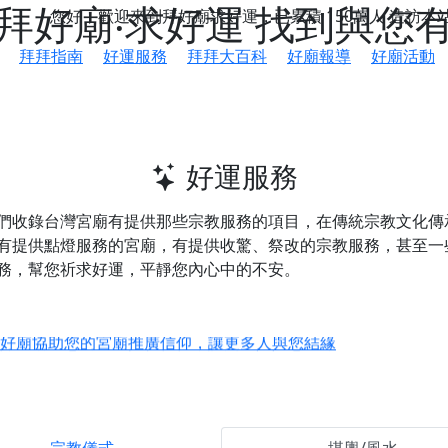
 拜好廟‧求好運 找到與您
您好，歡迎來到拜好廟求好運，已累積
150萬人
造訪本
拜拜指南
好運服務
拜拜大百科
好廟報導
好廟活動
好運服務
們收錄台灣宮廟有提供那些宗教服務的項目，在傳統宗教文化傳
有提供
點燈服務
的宮廟，有提供
收驚、祭改
的宗教服務，甚至一
務，幫您祈求好運，平靜您內心中的不安。
鄉 池和宮】 贊助支持我們推廣台灣民俗宗教文化
好廟協助您的宮廟推廣信仰，讓更多人與您結緣
會】丙午年最Chill的神級會香之旅，這不只是一場宗教盛事，
慈生宮】慶讚中元普渡法會，誠摯邀請您一同參與，為自己與家