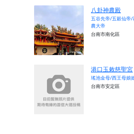
八卦神農殿
五谷先帝/五穀仙帝/
農大帝
台南市南化區
港口玉敕慈聖宮
瑤池金母/西王母娘
台南市安定區