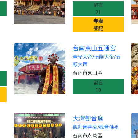
天宮】農曆七月擴大犒軍科儀，吉祥月不只有普渡祈福，也有一
留言
天宮】七娘媽聖誕祝壽慶典，誠摯邀請十方善信大德攜家帶眷前
21
廟)】虎爺元帥 開光大典，祈求虎爺神威護持，庇佑闔家平安、
寺廟
登記
加入我們LINE官方帳號，讓我們協助您的廟宇推廣。
廟宇的參拜體驗，推廣您的信仰
台南東山五通宮
華光大帝/伍顯大帝/五
顯大帝
台南市東山區
留言
10
大灣觀音廟
觀世音菩薩/觀音佛祖
台南市永康區