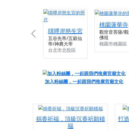
桃園蓮華寺
唭哩岸慈生宮
觀世音菩薩/觀
Previous
佛祖
五谷先帝/五穀仙
桃園市桃園區
帝/神農大帝
台北市北投區
加入粉絲團，一起跟我們推廣宮廟文化
捐香祈福，頂級沉香祈願積
打
福