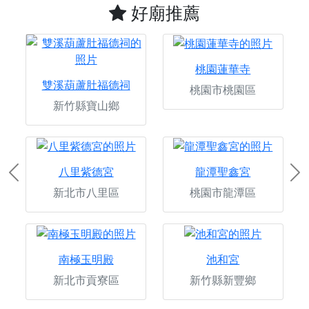
好廟推薦
桃園蓮華寺
雙溪葫蘆肚福德祠
桃園市桃園區
新竹縣寶山鄉
八里紫德宮
龍潭聖鑫宮
Previous
Ne
新北市八里區
桃園市龍潭區
南極玉明殿
池和宮
新北市貢寮區
新竹縣新豐鄉