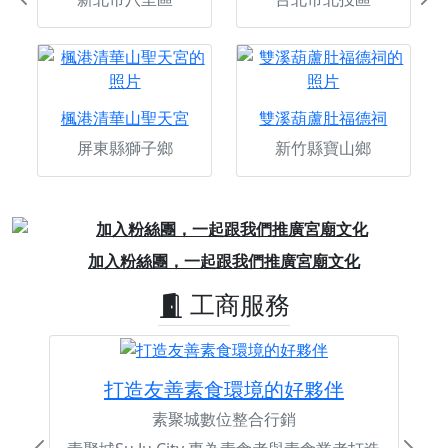
Previous
Ne
楓港清華山聖天宮
雙溪葫蘆肚福德祠
屏東縣獅子鄉
新竹縣寶山鄉
Previous
Next
加入粉絲團，一起跟我們推廣宮廟文化
工商服務
打造友善素食環境的好夥伴
素聚城數位整合行銷