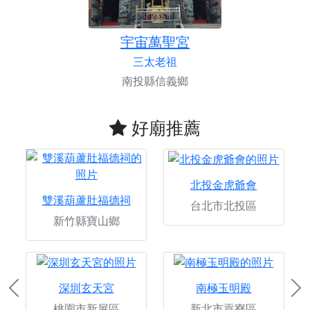
宇宙萬聖宮
三太老祖
南投縣信義鄉
好廟推薦
北投金虎爺會
雙溪葫蘆肚福德祠
台北市北投區
新竹縣寶山鄉
深圳玄天宮
南極玉明殿
Previous
Ne
桃園市新屋區
新北市貢寮區