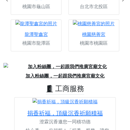
Previous
Ne
桃園市龜山區
台北市北投區
龍潭聖鑫宮
桃園慈善宮
桃園市龍潭區
桃園市桃園區
Previous
Next
加入粉絲團，一起跟我們推廣宮廟文化
工商服務
捐香祈福，頂級沉香祈願積福
澄霖沉香邀您一同積功德