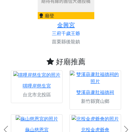
廟登
金興宮
三府千歲王爺
苗栗縣後龍鎮
好廟推薦
唭哩岸慈生宮
雙溪葫蘆肚福德祠
台北市北投區
新竹縣寶山鄉
龜山慈恩宮
北投金虎爺會