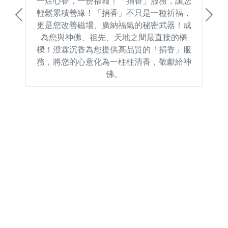
一炷心香，一份福報！「捐香」服務，讓您
輕鬆累積善緣！「捐香」不只是一種祈福，
Previous
Next
更是您改善磁場、廣納福氣的秘密武器！成
為您與神佛、祖先、天地之間最直接的橋
樑！澄霖沉香為您提供高品質的「捐香」服
務，將您的心意化為一柱柱清香，敬獻給神
佛。