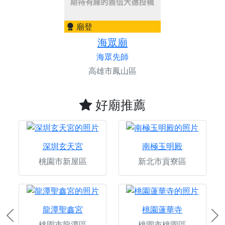
廟登
海眾廟
海眾先師
高雄市鳳山區
好廟推薦
深圳玄天宮
南極玉明殿
桃園市新屋區
新北市貢寮區
龍潭聖鑫宮
桃園蓮華寺
Previous
Ne
桃園市龍潭區
桃園市桃園區