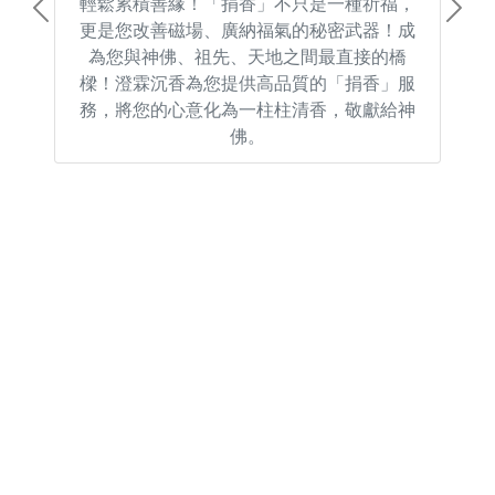
輕鬆累積善緣！「捐香」不只是一種祈福，
Previous
Next
更是您改善磁場、廣納福氣的秘密武器！成
為您與神佛、祖先、天地之間最直接的橋
樑！澄霖沉香為您提供高品質的「捐香」服
務，將您的心意化為一柱柱清香，敬獻給神
佛。