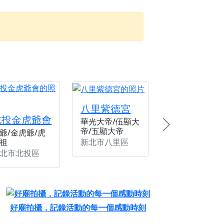
忘。
份感謝守護的虔誠心意
來參香，共同向七娘媽祝壽祈福
財運亨通、事業順遂、百邪退散。
八里紫德宮
北投金虎爺會
華光大帝/伍顯大
Next
帝/五顯大帝
爺/金虎爺/虎
新北市八里區
祖
北市北投區
好廟拍攝，記錄活動的每一個感動時刻