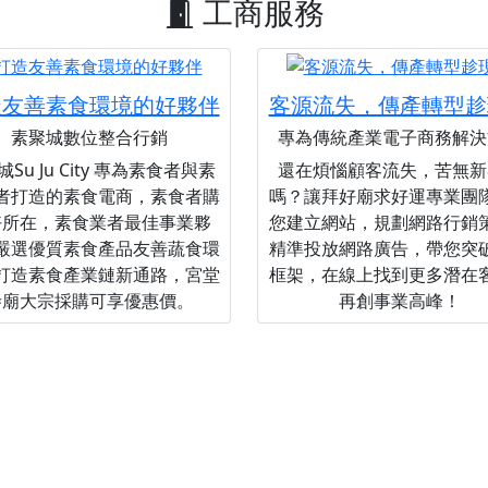
工商服務
造友善素食環境的好夥伴
客源流失，傳產轉型趁
素聚城數位整合行銷
專為傳統產業電子商務解決
Su Ju City 專為素食者與素
還在煩惱顧客流失，苦無新
者打造的素食電商，素食者購
嗎？讓拜好廟求好運專業團
好所在，素食業者最佳事業夥
您建立網站，規劃網路行銷
嚴選優質素食產品友善蔬食環
精準投放網路廣告，帶您突
打造素食產業鏈新通路，宮堂
框架，在線上找到更多潛在
寺廟大宗採購可享優惠價。
再創事業高峰！