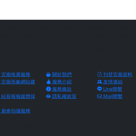
站為善意第三方臺灣民俗文化推廣平台，請信眾切勿過度迷信，
宗教文化的推廣平台，由站長陳皇杉所建置，結合過去的網路行
助各地宮廟推廣自家信仰與文化，
找到心目中的好廟，並且透過好廟的推廣，能夠更深入的了解各
廟推廣服務
網站介紹
網站服務
宮廟推廣服務
關於我們
刊登宮廟資料
宮廟形象網站建
服務介紹
友情連結
服務條款
Line聯繫
站長報報媒體採
隱私權政策
Mail聯繫
廟會拍攝服務
皇佑網路行銷 Copyright © 2024 All Rights reserved.