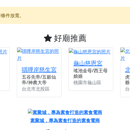
】父親節奉茶感恩活動，一杯茶，一份心意；一句感謝，一生難
尋條件放寬。
天宮】農曆七月擴大犒軍科儀，吉祥月不只有普渡祈福，也有一
天宮】七娘媽聖誕祝壽慶典，誠摯邀請十方善信大德攜家帶眷前
好廟推薦
廟)】虎爺元帥 開光大典，祈求虎爺神威護持，庇佑闔家平安、
加入我們LINE官方帳號，讓我們協助您的廟宇推廣。
廟宇的參拜體驗，推廣您的信仰
龜山慈恩宮
唭哩岸慈生宮
瑤池金母/西王母
娘娘
五谷先帝/五穀仙
虎
桃園市龜山區
帝/神農大帝
爺
台北市北投區
台
素聚城，專為素食打造的素食電商