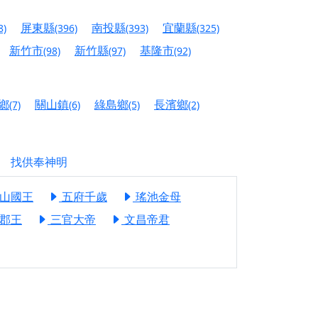
人累積福德、祈求平安好運
屏東縣
南投縣
宜蘭縣
8)
(396)
(393)
(325)
信大德，一同回到母娘慈悲座前，祈福納祥、慎
新竹市
新竹縣
基隆市
(98)
(97)
(92)
份對祖先的感恩、對親人的思念，也是為家人祈
鄉
關山鎮
綠島鄉
長濱鄉
(7)
(6)
(5)
(2)
邀十方善信大德共同參與。
先親眷祈求安息，也為自身與家人累積福德、種
找供奉神明
天尊」 親自坐鎮主法！幫你累積的功德福報自然
山國王
五府千歲
瑤池金母
郡王
三官大帝
文昌帝君
地公埔，祈願闔家平安、地方祥和、福運綿長。
沐母娘慈光，共祈平安吉祥
陽兩利、闔家平安的殊勝因緣。
田
回憶