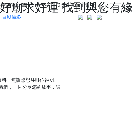
好廟求好運 找到與您有緣
站查詢宮廟資訊，已刊登了
10,050
間廟宇資料。
百廟攝影
資料，無論您想拜哪位神明、
我們，一同分享您的故事，讓
更是一趟充滿神明加持、帶你走透透的「神級文化