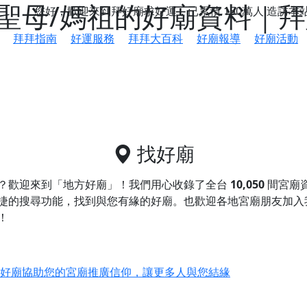
聖母/媽祖的好廟資料｜拜
您好，歡迎來到拜好廟求好運，已累積
150萬人
造訪本
拜拜指南
好運服務
拜拜大百科
好廟報導
好廟活動
找好廟
？歡迎來到「地方好廟」！我們用心收錄了全台
10,050
間宮廟
捷的搜尋功能，找到與您有緣的好廟。
也歡迎各地宮廟朋友加入
！
鄉 池和宮】 贊助支持我們推廣台灣民俗宗教文化
好廟協助您的宮廟推廣信仰，讓更多人與您結緣
會】丙午年最Chill的神級會香之旅，這不只是一場宗教盛事，