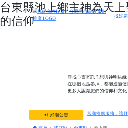
台東縣池上鄉主神為天上
的信仰
找好廟
尋找心靈寄託？想與神明結緣
在哪個地區參拜，都能透過便
更多人認識您們的信仰和文化
感謝 【新竹縣新豐
宮廟推廣服務，讓拜
好廟公告
【台北 北投金虎爺
首頁
找好廟
台東縣
池上鄉
之旅」！