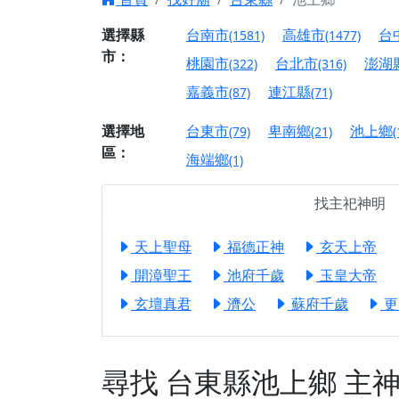
【台北北投 唭哩岸
選擇縣
台南市
高雄市
台
(1581)
(1477)
市：
【屏東縣獅子鄉 楓
桃園市
台北市
澎湖
(322)
(316)
終追遠、廣植福田
嘉義市
連江縣
(87)
(71)
【桃園市 桃園蓮華
願平安順遂的慈悲心
選擇地
台東市
卑南鄉
池上鄉
(79)
(21)
(
區：
【桃園龜山 慈恩宮
海端鄉
(1)
【新北貢寮 南極玉
找主祀神明
下善緣。
【桃園慈善宮(天公
天上聖母
福德正神
玄天上帝
是「超級加倍」！
開漳聖王
池府千歲
玉皇大帝
【台北北投 福慶宮
玄壇真君
濟公
蘇府千歲
更
【桃園龜山 慈恩宮
【桃園龜山 慈恩宮
【新北八里 紫德宮
尋找
台東縣池上鄉
主
【台北北投金虎爺會