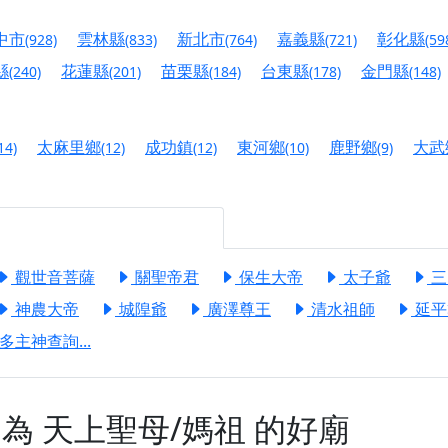
慈生宮】慶讚中元普渡法會，誠摯邀請您一同參與，為自己與家
中市
雲林縣
新北市
嘉義縣
彰化縣
(928)
(833)
(764)
(721)
(59
港清華山聖天宮】驪山母娘聖誕暨中元普渡大法會，誠邀十方善
縣
花蓮縣
苗栗縣
台東縣
金門縣
(240)
(201)
(184)
(178)
(148)
寺】盂蘭盆中元報恩法會，這場法會不只是超薦與普渡，更是一
意。
太麻里鄉
成功鎮
東河鄉
鹿野鄉
大武
14)
(12)
(12)
(10)
(9)
】丙午年梁皇寶懺法會，一念虔誠禮寶懺，一分懺悔植福田，誠
明殿】中元普渡大法會，誠摯歡迎十方善信大德隨喜贊普，為祖
廟)】中元普渡交給專業的來，省時省力又積福！「玉皇大帝 大
觀世音菩薩
關聖帝君
保生大帝
太子爺
三
神農大帝
城隍爺
廣澤尊王
清水祖師
延平
】慶讚中元普渡法會，誠摯邀請十方善信大德，一同回到北投土
多主神查詢...
】瑤池金母聖誕祝壽盛典，邀請十方善信大德蒞臨參香祝壽，同
】丙午年慶讚中元普渡法會，正是讓我們用善念與功德，迴向冥
】丙午年中元普渡讚普超薦法會，普施眾生・慎終追遠・廣植福
神為
天上聖母/媽祖
的好廟
】父親節陪爸爸一起闖關趣，邀請大小朋友一起留下珍貴的家庭