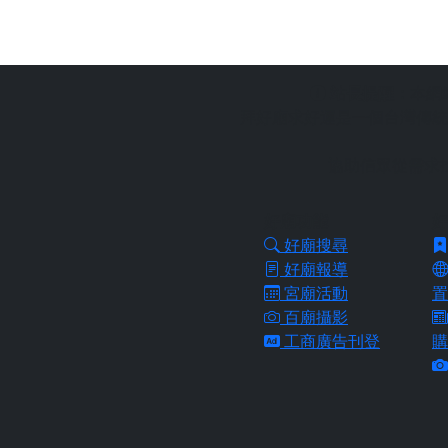
站長提醒：
本網
拜好廟求好運是一個台灣傳統
協助信眾從需求
好廟功能
好
好廟搜尋
好廟報導
宮廟活動
置
百廟攝影
工商廣告刊登
購