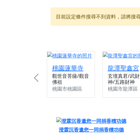
【新北八里 紫德宮
目前設定條件搜尋不到資料，請將搜
【桃園新屋 深圳玄
【桃園新屋 深圳玄
【桃園慈善宮(天公
歡迎友廟長官、小編
歡迎信眾分享您前往
桃園蓮華寺
龍潭聖鑫宮
觀世音菩薩/觀音
玄壇真君/武財
Previous
佛祖
神/五路財神
桃園市桃園區
桃園市龍潭區
澄霖沉香邀您一同捐香積功德