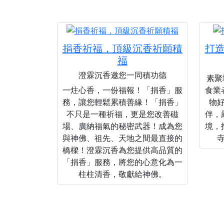
捐香祈福，頂級沉香祈願積
打
福
澄霖沉香邀您一同積功德
素聚城
一炷心香，一份福報！「捐香」服
食業
務，讓您輕鬆累積善緣！「捐香」
物
不只是一種祈福，更是您改善磁
伴，
場、廣納福氣的秘密武器！成為您
境，
與神佛、祖先、天地之間最直接的
橋樑！澄霖沉香為您提供高品質的
「捐香」服務，將您的心意化為一
柱柱清香，敬獻給神佛。