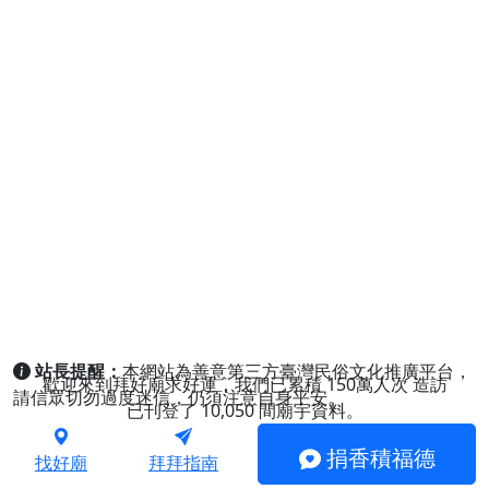
站長提醒：
本網站為善意第三方臺灣民俗文化推廣平台，
歡迎來到拜好廟求好運，我們已累積
150萬人次
造訪
請信眾切勿過度迷信，仍須注意自身平安。
已刊登了
10,050
間廟宇資料。
捐香積福德
找好廟
拜拜指南