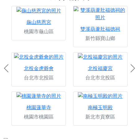
龜山慈恩宮
雙溪葫蘆肚福德祠
桃園市龜山區
新竹縣寶山鄉
北投金虎爺會
北投福慶宮
Previous
Ne
台北市北投區
台北市北投區
桃園蓮華寺
南極玉明殿
桃園市桃園區
新北市貢寮區