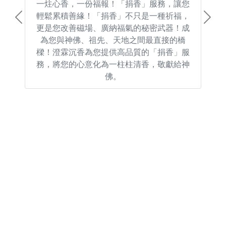
一炷心香，一份福報！「捐香」服務，讓您
輕鬆累積善緣！「捐香」不只是一種祈福，
Previous
Next
更是您改善磁場、廣納福氣的秘密武器！成
為您與神佛、祖先、天地之間最直接的橋
樑！澄霖沉香為您提供高品質的「捐香」服
務，將您的心意化為一柱柱清香，敬獻給神
佛。