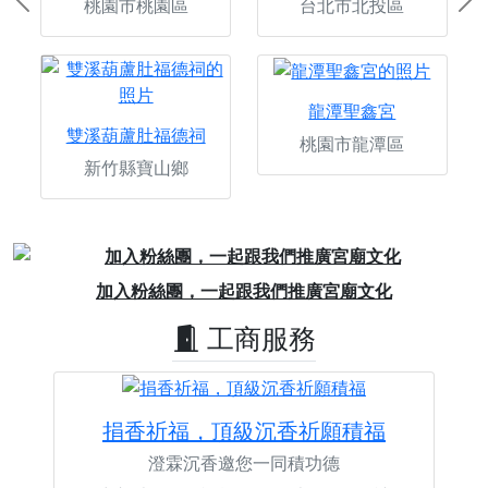
桃園市桃園區
台北市北投區
Previous
Ne
龍潭聖鑫宮
雙溪葫蘆肚福德祠
桃園市龍潭區
新竹縣寶山鄉
Previous
Next
加入粉絲團，一起跟我們推廣宮廟文化
工商服務
捐香祈福，頂級沉香祈願積福
澄霖沉香邀您一同積功德