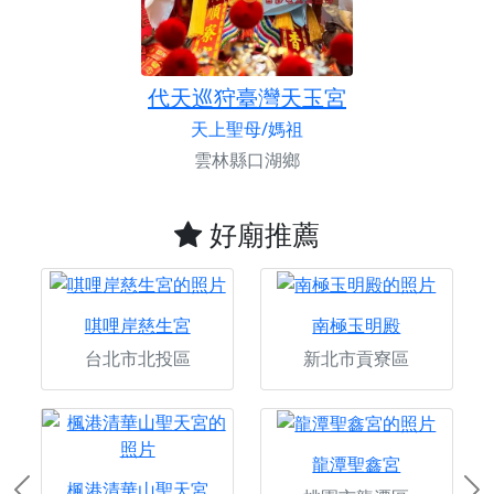
代天巡狩臺灣天玉宮
天上聖母/媽祖
雲林縣口湖鄉
好廟推薦
唭哩岸慈生宮
南極玉明殿
台北市北投區
新北市貢寮區
龍潭聖鑫宮
楓港清華山聖天宮