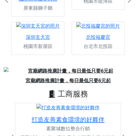
桃園市龍潭區
Previous
Ne
屏東縣獅子鄉
深圳玄天宮
北投福慶宮
桃園市新屋區
台北市北投區
Previous
Next
宮廟網路推廣計畫，每日最低只要6元起
工商服務
打造友善素食環境的好夥伴
素聚城數位整合行銷