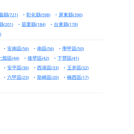
信大德，一同回到母娘慈悲座前，祈福納祥、慎
義縣
彰化縣
屏東縣
(721)
(598)
(396)
份對祖先的感恩、對親人的思念，也是為家人祈
縣
苗栗縣
台東縣
(201)
(184)
(178)
)
邀十方善信大德共同參與。
安南區
南區
學甲區
(56)
(56)
(50)
先親眷祈求安息，也為自身與家人累積福德、種
七股區
後壁區
下營區
(44)
(42)
(41)
天尊」 親自坐鎮主法！幫你累積的功德福報自然
安平區
西港區
玉井區
(36)
(33)
(32)
六甲區
龍崎區
楠西區
(23)
(20)
(17)
地公埔，祈願闔家平安、地方祥和、福運綿長。
沐母娘慈光，共祈平安吉祥
陽兩利、闔家平安的殊勝因緣。
田
回憶
忘。