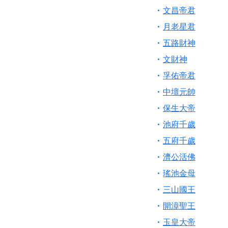
文昌帝君
月老星君
五路財神
文財神
孚佑帝君
中壇元帥
保生大帝
池府千歲
五府千歲
濟公活佛
瑤池金母
三山國王
開漳聖王
玉皇大帝