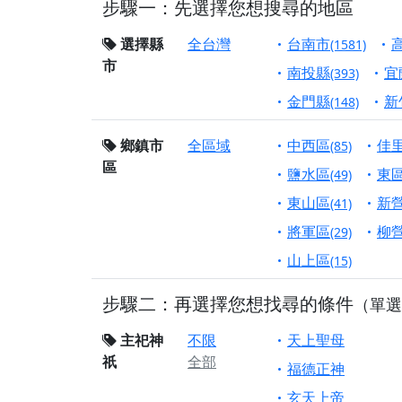
步驟一：先選擇您想搜尋的地區
【屏東縣獅子鄉 楓
終追遠、廣植福田
選擇縣
全台灣
台南市
(1581)
市
【桃園市 桃園蓮華
南投縣
宜
(393)
願平安順遂的慈悲心
金門縣
新
(148)
【桃園龜山 慈恩宮
鄉鎮市
全區域
中西區
佳
(85)
【新北貢寮 南極玉
區
下善緣。
鹽水區
東
(49)
【桃園慈善宮(天公
東山區
新
(41)
是「超級加倍」！
將軍區
柳
(29)
【台北北投 福慶宮
山上區
(15)
【桃園龜山 慈恩宮
步驟二：再選擇您想找尋的條件
（單選
【桃園龜山 慈恩宮
【新北八里 紫德宮
主祀神
不限
天上聖母
祇
全部
【台北北投金虎爺會
福德正神
【新北八里 紫德宮
玄天上帝