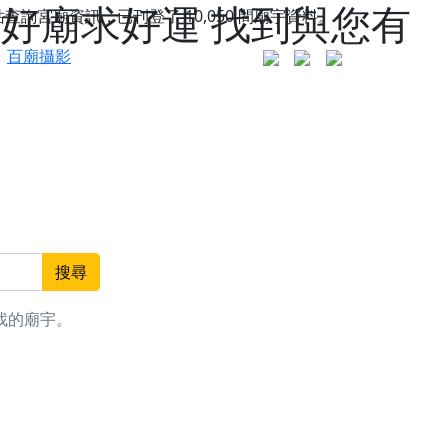
拜好廟求好運 找到與您有
站查詢宮廟資訊，已刊登了
10,050
間廟宇資料。
百廟攝影
搜尋
找的廟宇。
更是一趟充滿神明加持、帶你走透透的「神級文化
人累積福德、祈求平安好運