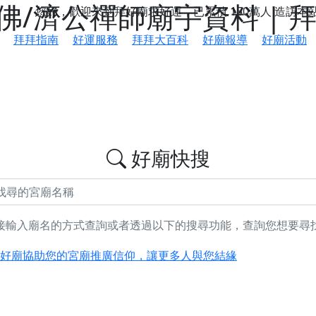
/濟公禪師廟宇資料 | 
您好，歡迎來到拜好廟求好運，已累積
150萬人
造訪本
拜拜指南
好運服務
拜拜大百科
好廟報導
好廟活動
好廟快搜
接輸入廟名的方式查詢或者透過以下的搜尋功能，查詢您想要尋
鄉 池和宮】 贊助支持我們推廣台灣民俗宗教文化
好廟協助您的宮廟推廣信仰，讓更多人與您結緣
會】丙午年最Chill的神級會香之旅，這不只是一場宗教盛事，
慈生宮】慶讚中元普渡法會，誠摯邀請您一同參與，為自己與家