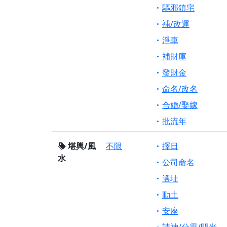
驅邪鎮宅
補/改運
淨車
補財庫
發財金
命名/改名
合婚/娶嫁
批流年
堪輿/風
不限
擇日
水
公司命名
選址
動土
安座