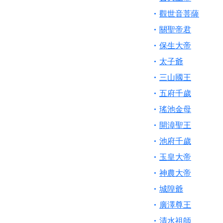
歡迎友廟長官、小編
觀世音菩薩
歡迎信眾分享您前往
關聖帝君
保生大帝
太子爺
三山國王
五府千歲
瑤池金母
開漳聖王
池府千歲
玉皇大帝
神農大帝
城隍爺
廣澤尊王
清水祖師