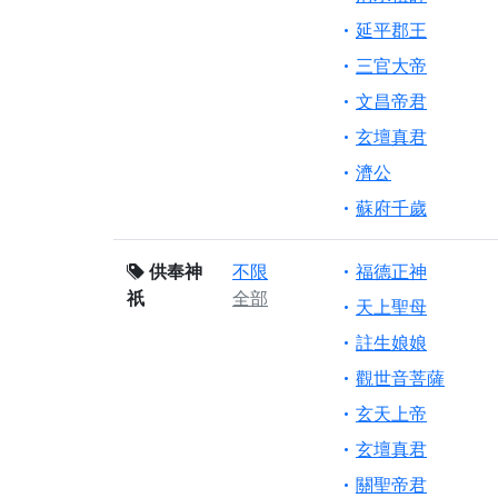
延平郡王
三官大帝
文昌帝君
玄壇真君
濟公
蘇府千歲
供奉神
不限
福德正神
祇
全部
天上聖母
註生娘娘
觀世音菩薩
玄天上帝
玄壇真君
關聖帝君