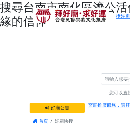
搜尋台南市南化區濟公活佛
緣的信仰
找好廟
您可以直
感謝 【新竹縣新豐
宮廟推廣服務，讓拜
好廟公告
【台北 北投金虎爺
之旅」！
首頁
好廟快搜
【台北北投 唭哩岸