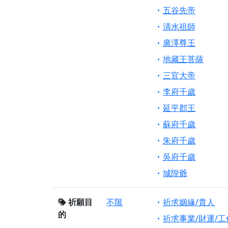
五谷先帝
清水祖師
廣澤尊王
地藏王菩薩
三官大帝
李府千歲
延平郡王
蘇府千歲
朱府千歲
吳府千歲
城隍爺
祈願目
不限
祈求姻緣/貴人
的
祈求事業/財運/工