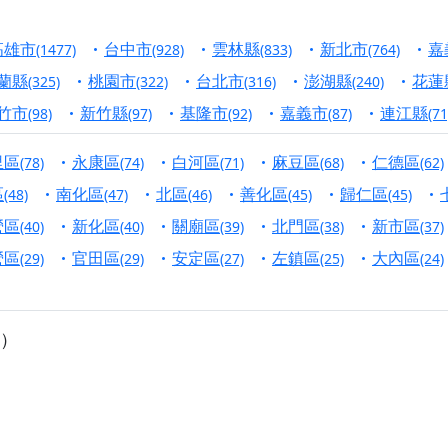
港清華山聖天宮】驪山母娘聖誕暨中元普渡大法會，誠邀十方善
高雄市
台中市
雲林縣
新北市
嘉
(1477)
(928)
(833)
(764)
寺】盂蘭盆中元報恩法會，這場法會不只是超薦與普渡，更是一
蘭縣
桃園市
台北市
澎湖縣
花蓮
(325)
(322)
(316)
(240)
意。
竹市
新竹縣
基隆市
嘉義市
連江縣
(98)
(97)
(92)
(87)
(71
】丙午年梁皇寶懺法會，一念虔誠禮寶懺，一分懺悔植福田，誠
里區
永康區
白河區
麻豆區
仁德區
(78)
(74)
(71)
(68)
(62)
明殿】中元普渡大法會，誠摯歡迎十方善信大德隨喜贊普，為祖
區
南化區
北區
善化區
歸仁區
(48)
(47)
(46)
(45)
(45)
廟)】中元普渡交給專業的來，省時省力又積福！「玉皇大帝 大
營區
新化區
關廟區
北門區
新市區
(40)
(40)
(39)
(38)
(37)
營區
官田區
安定區
左鎮區
大內區
(29)
(29)
(27)
(25)
(24)
】慶讚中元普渡法會，誠摯邀請十方善信大德，一同回到北投土
】瑤池金母聖誕祝壽盛典，邀請十方善信大德蒞臨參香祝壽，同
）
】丙午年慶讚中元普渡法會，正是讓我們用善念與功德，迴向冥
】丙午年中元普渡讚普超薦法會，普施眾生・慎終追遠・廣植福
】父親節陪爸爸一起闖關趣，邀請大小朋友一起留下珍貴的家庭
】父親節奉茶感恩活動，一杯茶，一份心意；一句感謝，一生難