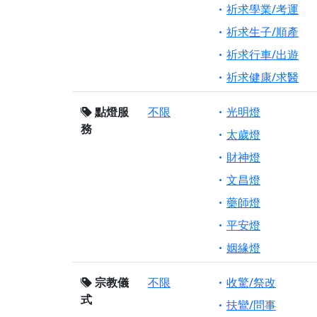
祈求學業/考運
祈求生子/順產
祈求行車/出遊
祈求健康/求醫
點燈服
不限
光明燈
務
太歲燈
財神燈
文昌燈
藥師燈
平安燈
姻緣燈
宗教儀
不限
收驚/祭改
式
扶鸞/問事