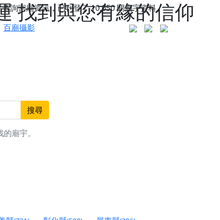
運 找到與您有緣的信仰
站查詢宮廟資訊，已刊登了
10,050
間廟宇資料。
百廟攝影
搜尋
找的廟宇。
更是一趟充滿神明加持、帶你走透透的「神級文化
人累積福德、祈求平安好運
信大德，一同回到母娘慈悲座前，祈福納祥、慎