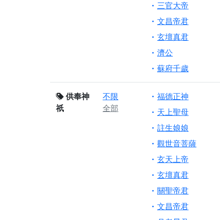
三官大帝
文昌帝君
玄壇真君
濟公
蘇府千歲
供奉神
不限
福德正神
祇
全部
天上聖母
註生娘娘
觀世音菩薩
玄天上帝
玄壇真君
關聖帝君
文昌帝君