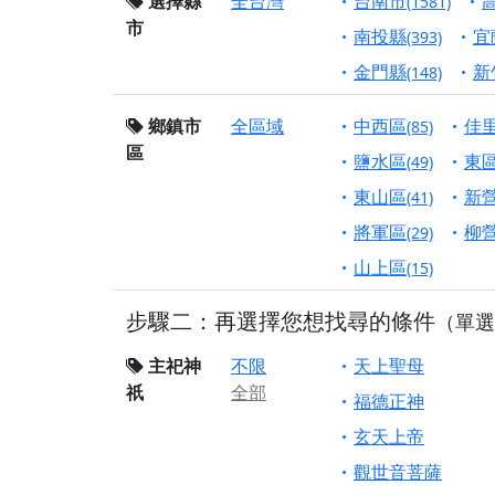
選擇縣
全台灣
台南市
(1581)
市
【桃園市 桃園蓮華
南投縣
宜
(393)
願平安順遂的慈悲心
金門縣
新
(148)
【桃園龜山 慈恩宮
鄉鎮市
全區域
中西區
佳
(85)
【新北貢寮 南極玉
區
下善緣。
鹽水區
東
(49)
【桃園慈善宮(天公
東山區
新
(41)
是「超級加倍」！
將軍區
柳
(29)
【台北北投 福慶宮
山上區
(15)
【桃園龜山 慈恩宮
步驟二：再選擇您想找尋的條件
（單選
【桃園龜山 慈恩宮
【新北八里 紫德宮
主祀神
不限
天上聖母
祇
全部
【台北北投金虎爺會
福德正神
【新北八里 紫德宮
玄天上帝
【桃園新屋 深圳玄
觀世音菩薩