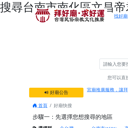
搜尋台南市南化區文昌帝君
找好廟
您可以直
感謝 【新竹縣新豐
宮廟推廣服務，讓拜
好廟公告
【台北 北投金虎爺
之旅」！
首頁
好廟快搜
【台北北投 唭哩岸
步驟一：先選擇您想搜尋的地區
【屏東縣獅子鄉 楓
終追遠、廣植福田