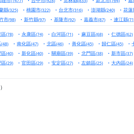
高雄市
台中市
雲林縣
新北市
嘉
(1477)
(928)
(833)
(764)
寺】盂蘭盆中元報恩法會，這場法會不只是超薦與普渡，更是一
蘭縣
桃園市
台北市
澎湖縣
花蓮
(325)
(322)
(316)
(240)
意。
竹市
新竹縣
基隆市
嘉義市
連江縣
(98)
(97)
(92)
(87)
(71
】丙午年梁皇寶懺法會，一念虔誠禮寶懺，一分懺悔植福田，誠
里區
永康區
白河區
麻豆區
仁德區
(78)
(74)
(71)
(68)
(62)
明殿】中元普渡大法會，誠摯歡迎十方善信大德隨喜贊普，為祖
區
南化區
北區
善化區
歸仁區
(48)
(47)
(46)
(45)
(45)
廟)】中元普渡交給專業的來，省時省力又積福！「玉皇大帝 大
營區
新化區
關廟區
北門區
新市區
(40)
(40)
(39)
(38)
(37)
營區
官田區
安定區
左鎮區
大內區
(29)
(29)
(27)
(25)
(24)
】慶讚中元普渡法會，誠摯邀請十方善信大德，一同回到北投土
】瑤池金母聖誕祝壽盛典，邀請十方善信大德蒞臨參香祝壽，同
）
】丙午年慶讚中元普渡法會，正是讓我們用善念與功德，迴向冥
】丙午年中元普渡讚普超薦法會，普施眾生・慎終追遠・廣植福
】父親節陪爸爸一起闖關趣，邀請大小朋友一起留下珍貴的家庭
】父親節奉茶感恩活動，一杯茶，一份心意；一句感謝，一生難
天宮】農曆七月擴大犒軍科儀，吉祥月不只有普渡祈福，也有一