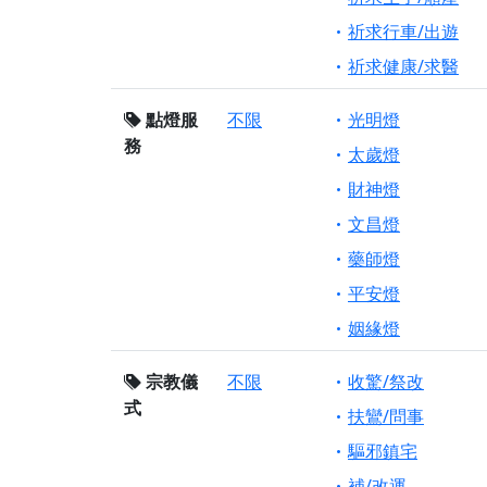
祈求行車/出遊
祈求健康/求醫
點燈服
不限
光明燈
務
太歲燈
財神燈
文昌燈
藥師燈
平安燈
姻緣燈
宗教儀
不限
收驚/祭改
式
扶鸞/問事
驅邪鎮宅
補/改運