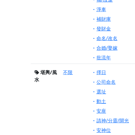
淨車
補財庫
發財金
命名/改名
合婚/娶嫁
批流年
堪輿/風
不限
擇日
水
公司命名
選址
動土
安座
請神/分靈/開光
安神位