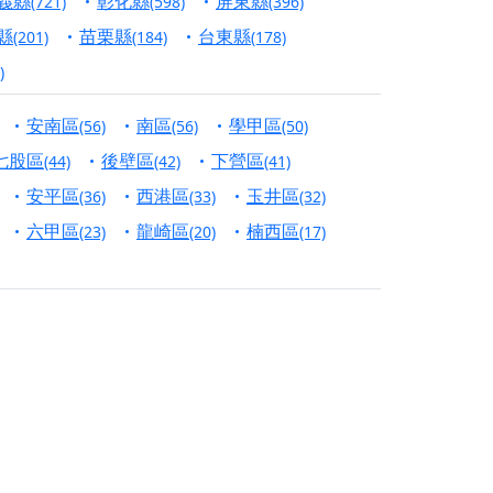
義縣
彰化縣
屏東縣
(721)
(598)
(396)
份對祖先的感恩、對親人的思念，也是為家人祈
縣
苗栗縣
台東縣
(201)
(184)
(178)
)
邀十方善信大德共同參與。
安南區
南區
學甲區
(56)
(56)
(50)
先親眷祈求安息，也為自身與家人累積福德、種
七股區
後壁區
下營區
(44)
(42)
(41)
天尊」 親自坐鎮主法！幫你累積的功德福報自然
安平區
西港區
玉井區
(36)
(33)
(32)
六甲區
龍崎區
楠西區
(23)
(20)
(17)
地公埔，祈願闔家平安、地方祥和、福運綿長。
沐母娘慈光，共祈平安吉祥
陽兩利、闔家平安的殊勝因緣。
田
回憶
忘。
份感謝守護的虔誠心意