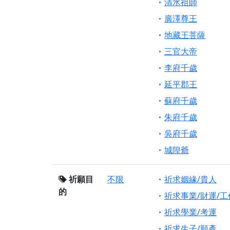
清水祖師
廣澤尊王
地藏王菩薩
三官大帝
李府千歲
延平郡王
蘇府千歲
朱府千歲
吳府千歲
城隍爺
祈願目
不限
祈求姻緣/貴人
的
祈求事業/財運/工
祈求學業/考運
祈求生子/順產