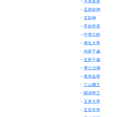
月老星君
五路財神
文財神
孚佑帝君
中壇元帥
保生大帝
池府千歲
五府千歲
濟公活佛
瑤池金母
三山國王
開漳聖王
玉皇大帝
五谷先帝