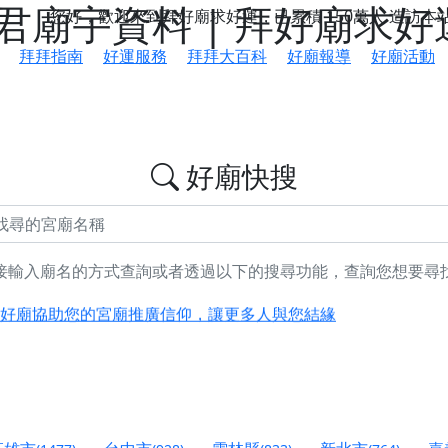
廟宇資料 | 拜好廟求好
您好，歡迎來到拜好廟求好運，已累積
150萬人
造訪本
拜拜指南
好運服務
拜拜大百科
好廟報導
好廟活動
好廟快搜
接輸入廟名的方式查詢或者透過以下的搜尋功能，查詢您想要尋
鄉 池和宮】 贊助支持我們推廣台灣民俗宗教文化
好廟協助您的宮廟推廣信仰，讓更多人與您結緣
會】丙午年最Chill的神級會香之旅，這不只是一場宗教盛事，
慈生宮】慶讚中元普渡法會，誠摯邀請您一同參與，為自己與家
港清華山聖天宮】驪山母娘聖誕暨中元普渡大法會，誠邀十方善