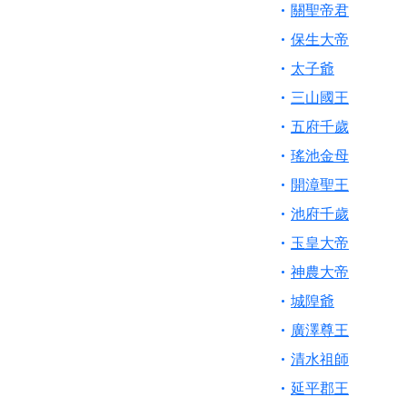
【桃園新屋 深圳玄
關聖帝君
【桃園慈善宮(天公
保生大帝
歡迎友廟長官、小編
太子爺
歡迎信眾分享您前往
三山國王
五府千歲
瑤池金母
開漳聖王
池府千歲
玉皇大帝
神農大帝
城隍爺
廣澤尊王
清水祖師
延平郡王