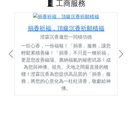
工商服務
捐香祈福，頂級沉香祈願積福
澄霖沉香邀您一同積功德
一炷心香，一份福報！「捐香」服務，讓您
輕鬆累積善緣！「捐香」不只是一種祈福，
Previous
Next
更是您改善磁場、廣納福氣的秘密武器！成
為您與神佛、祖先、天地之間最直接的橋
樑！澄霖沉香為您提供高品質的「捐香」服
務，將您的心意化為一柱柱清香，敬獻給神
佛。