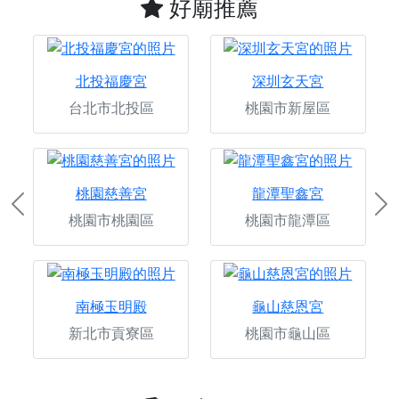
好廟推薦
北投福慶宮
深圳玄天宮
台北市北投區
桃園市新屋區
桃園慈善宮
龍潭聖鑫宮
Previous
Ne
桃園市桃園區
桃園市龍潭區
南極玉明殿
龜山慈恩宮
新北市貢寮區
桃園市龜山區