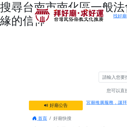
搜尋台南市南化區一般法會
緣的信仰
找好廟
感謝 【新竹縣新豐
您可以直
宮廟推廣服務，讓拜
好廟公告
【台北 北投金虎爺
之旅」！
首頁
好廟快搜
【台北北投 唭哩岸