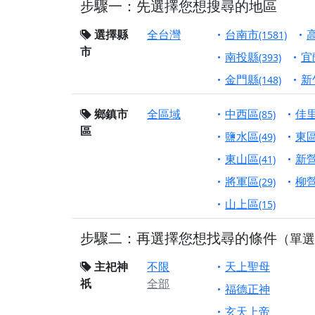
步驟一：先選擇您想搜尋的地區
【屏東縣獅子鄉 楓
終追遠、廣植福田
選擇縣
全台灣
台南市
(1581)
市
【桃園市 桃園蓮華
南投縣
宜
(393)
願平安順遂的慈悲心
金門縣
新
(148)
【桃園龜山 慈恩宮
鄉鎮市
全區域
中西區
佳
(85)
【新北貢寮 南極玉
區
下善緣。
鹽水區
東
(49)
【桃園慈善宮(天公
東山區
新
(41)
是「超級加倍」！
將軍區
柳
(29)
【台北北投 福慶宮
山上區
(15)
【桃園龜山 慈恩宮
步驟二：再選擇您想找尋的條件
（單選
【桃園龜山 慈恩宮
【新北八里 紫德宮
主祀神
不限
天上聖母
祇
全部
【台北北投金虎爺會
福德正神
【新北八里 紫德宮
玄天上帝