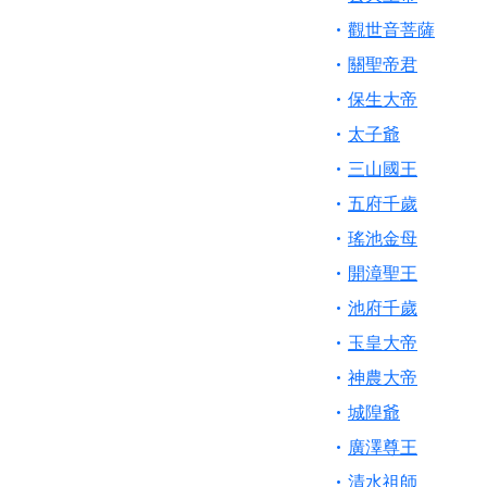
【桃園新屋 深圳玄
觀世音菩薩
【桃園新屋 深圳玄
關聖帝君
歡迎友廟長官、小編
保生大帝
歡迎信眾分享您前往
太子爺
三山國王
五府千歲
瑤池金母
開漳聖王
池府千歲
玉皇大帝
神農大帝
城隍爺
廣澤尊王
清水祖師