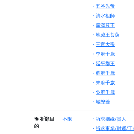
五谷先帝
清水祖師
廣澤尊王
地藏王菩薩
三官大帝
李府千歲
延平郡王
蘇府千歲
朱府千歲
吳府千歲
城隍爺
祈願目
不限
祈求姻緣/貴人
的
祈求事業/財運/工