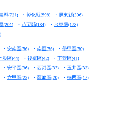
信大德，一同回到母娘慈悲座前，祈福納祥、慎
義縣
彰化縣
屏東縣
(721)
(598)
(396)
份對祖先的感恩、對親人的思念，也是為家人祈
縣
苗栗縣
台東縣
(201)
(184)
(178)
)
邀十方善信大德共同參與。
安南區
南區
學甲區
(56)
(56)
(50)
先親眷祈求安息，也為自身與家人累積福德、種
七股區
後壁區
下營區
(44)
(42)
(41)
天尊」 親自坐鎮主法！幫你累積的功德福報自然
安平區
西港區
玉井區
(36)
(33)
(32)
六甲區
龍崎區
楠西區
(23)
(20)
(17)
地公埔，祈願闔家平安、地方祥和、福運綿長。
沐母娘慈光，共祈平安吉祥
陽兩利、闔家平安的殊勝因緣。
田
回憶
忘。