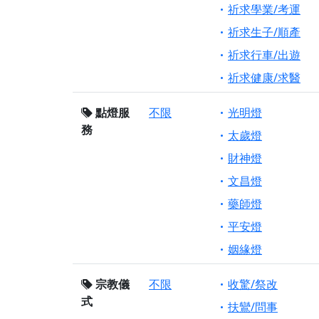
祈求學業/考運
祈求生子/順產
祈求行車/出遊
祈求健康/求醫
點燈服
不限
光明燈
務
太歲燈
財神燈
文昌燈
藥師燈
平安燈
姻緣燈
宗教儀
不限
收驚/祭改
式
扶鸞/問事