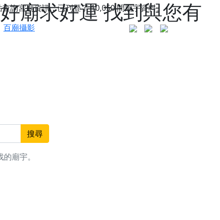
拜好廟求好運 找到與您有
站查詢宮廟資訊，已刊登了
10,050
間廟宇資料。
百廟攝影
搜尋
找的廟宇。
更是一趟充滿神明加持、帶你走透透的「神級文化
人累積福德、祈求平安好運