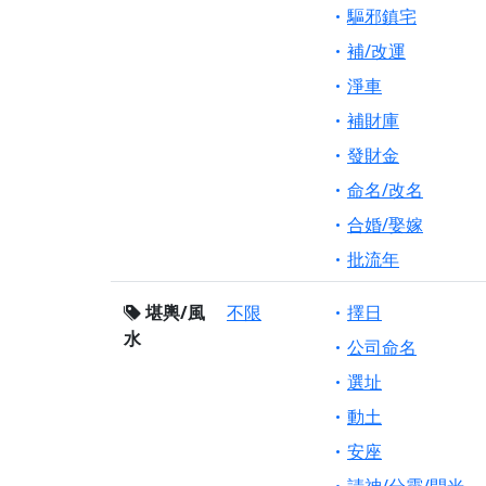
驅邪鎮宅
補/改運
淨車
補財庫
發財金
命名/改名
合婚/娶嫁
批流年
堪輿/風
不限
擇日
水
公司命名
選址
動土
安座