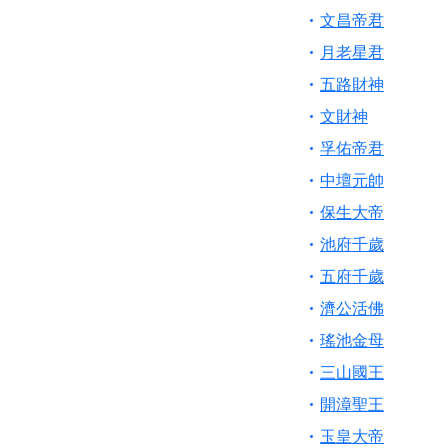
文昌帝君
月老星君
五路財神
文財神
孚佑帝君
中壇元帥
保生大帝
池府千歲
五府千歲
濟公活佛
瑤池金母
三山國王
開漳聖王
玉皇大帝