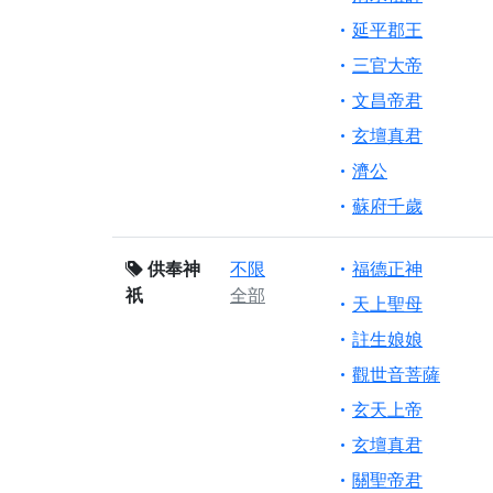
延平郡王
三官大帝
文昌帝君
玄壇真君
濟公
蘇府千歲
供奉神
不限
福德正神
祇
全部
天上聖母
註生娘娘
觀世音菩薩
玄天上帝
玄壇真君
關聖帝君