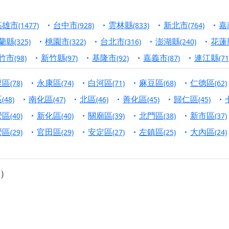
港清華山聖天宮】驪山母娘聖誕暨中元普渡大法會，誠邀十方善
高雄市
台中市
雲林縣
新北市
嘉
(1477)
(928)
(833)
(764)
寺】盂蘭盆中元報恩法會，這場法會不只是超薦與普渡，更是一
蘭縣
桃園市
台北市
澎湖縣
花蓮
(325)
(322)
(316)
(240)
意。
竹市
新竹縣
基隆市
嘉義市
連江縣
(98)
(97)
(92)
(87)
(71
】丙午年梁皇寶懺法會，一念虔誠禮寶懺，一分懺悔植福田，誠
里區
永康區
白河區
麻豆區
仁德區
(78)
(74)
(71)
(68)
(62)
明殿】中元普渡大法會，誠摯歡迎十方善信大德隨喜贊普，為祖
區
南化區
北區
善化區
歸仁區
(48)
(47)
(46)
(45)
(45)
廟)】中元普渡交給專業的來，省時省力又積福！「玉皇大帝 大
營區
新化區
關廟區
北門區
新市區
(40)
(40)
(39)
(38)
(37)
營區
官田區
安定區
左鎮區
大內區
(29)
(29)
(27)
(25)
(24)
】慶讚中元普渡法會，誠摯邀請十方善信大德，一同回到北投土
】瑤池金母聖誕祝壽盛典，邀請十方善信大德蒞臨參香祝壽，同
）
】丙午年慶讚中元普渡法會，正是讓我們用善念與功德，迴向冥
】丙午年中元普渡讚普超薦法會，普施眾生・慎終追遠・廣植福
】父親節陪爸爸一起闖關趣，邀請大小朋友一起留下珍貴的家庭
】父親節奉茶感恩活動，一杯茶，一份心意；一句感謝，一生難