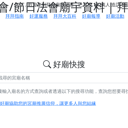
/節日法會廟宇資料 | 
您好，歡迎來到拜好廟求好運，已累積
150萬人
造訪本
拜拜指南
好運服務
拜拜大百科
好廟報導
好廟活動
好廟快搜
鄉 池和宮】 贊助支持我們推廣台灣民俗宗教文化
接輸入廟名的方式查詢或者透過以下的搜尋功能，查詢您想要尋
好廟協助您的宮廟推廣信仰，讓更多人與您結緣
會】丙午年最Chill的神級會香之旅，這不只是一場宗教盛事，
慈生宮】慶讚中元普渡法會，誠摯邀請您一同參與，為自己與家