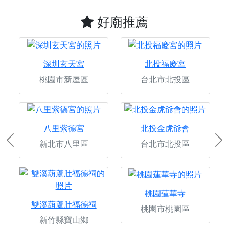
好廟推薦
深圳玄天宮
北投福慶宮
桃園市新屋區
台北市北投區
八里紫德宮
北投金虎爺會
新北市八里區
台北市北投區
Previous
Ne
桃園蓮華寺
雙溪葫蘆肚福德祠
桃園市桃園區
新竹縣寶山鄉