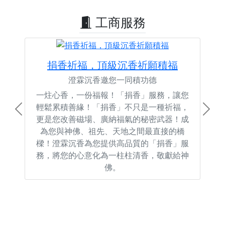
工商服務
捐香祈福，頂級沉香祈願積福
澄霖沉香邀您一同積功德
一炷心香，一份福報！「捐香」服務，讓您
輕鬆累積善緣！「捐香」不只是一種祈福，
Previous
Next
更是您改善磁場、廣納福氣的秘密武器！成
為您與神佛、祖先、天地之間最直接的橋
樑！澄霖沉香為您提供高品質的「捐香」服
務，將您的心意化為一柱柱清香，敬獻給神
佛。