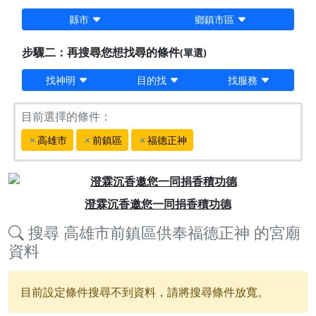
縣市
鄉鎮市區
步驟二：再搜尋您想找尋的條件
(單選)
找神明
目的找
找服務
目前選擇的條件：
高雄市
前鎮區
福德正神
Previous
Next
澄霖沉香邀您一同捐香積功德
搜尋
高雄市前鎮區供奉福德正神
的宮廟
資料
目前設定條件搜尋不到資料，請將搜尋條件放寬。