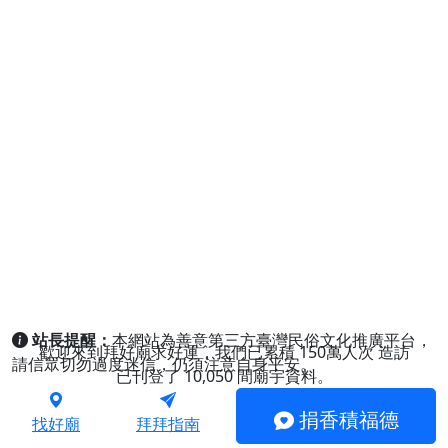
站長提醒：
本網站為善意第三方臺灣民俗文化推廣平台，
歡迎來到拜好廟求好運，我們已累積
150萬人次
造訪
請信眾切勿過度迷信，仍須注意自身平安。
已刊登了
10,050
間廟宇資料。
捐香積福德
找好廟
拜拜指南