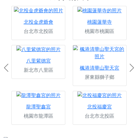
北投金虎爺會
桃園蓮華寺
台北市北投區
桃園市桃園區
八里紫德宮
楓港清華山聖天宮
新北市八里區
Previous
Ne
屏東縣獅子鄉
龍潭聖鑫宮
北投福慶宮
桃園市龍潭區
台北市北投區