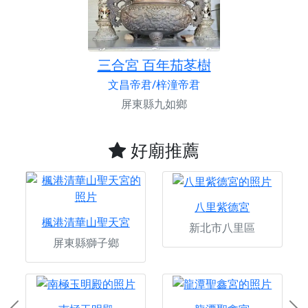
三合宮 百年茄苳樹
文昌帝君/梓潼帝君
屏東縣九如鄉
好廟推薦
八里紫德宮
楓港清華山聖天宮
新北市八里區
屏東縣獅子鄉