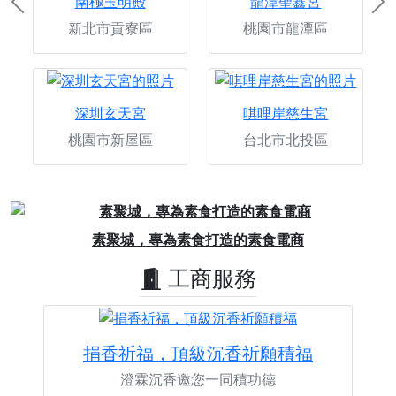
南極玉明殿
龍潭聖鑫宮
Previous
Ne
新北市貢寮區
桃園市龍潭區
深圳玄天宮
唭哩岸慈生宮
桃園市新屋區
台北市北投區
Previous
Next
素聚城，專為素食打造的素食電商
工商服務
捐香祈福，頂級沉香祈願積福
澄霖沉香邀您一同積功德