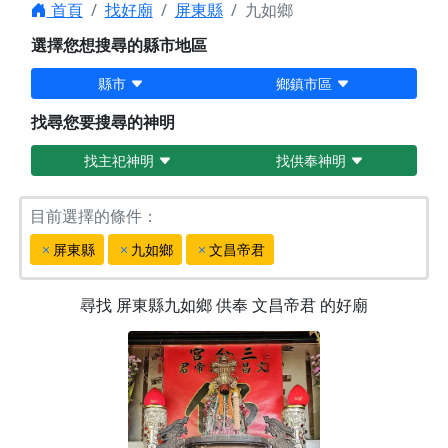
首頁
找好廟
屏東縣
九如鄉
選擇您想搜尋的縣市地區
縣市
鄉鎮市區
找尋您要搜尋的神明
找主祀神明
找供奉神明
目前選擇的條件：
屏東縣
九如鄉
文昌帝君
尋找
屏東縣九如鄉
供奉
文昌帝君
的好廟