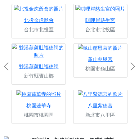
北投金虎爺會
唭哩岸慈生宮
台北市北投區
台北市北投區
龜山慈恩宮
雙溪葫蘆肚福德祠
桃園市龜山區
Previous
Ne
新竹縣寶山鄉
桃園蓮華寺
八里紫德宮
桃園市桃園區
新北市八里區