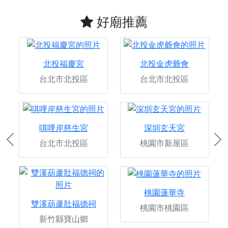
好廟推薦
北投福慶宮
北投金虎爺會
台北市北投區
台北市北投區
唭哩岸慈生宮
深圳玄天宮
台北市北投區
桃園市新屋區
Previous
Ne
桃園蓮華寺
雙溪葫蘆肚福德祠
桃園市桃園區
新竹縣寶山鄉