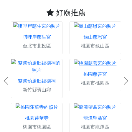
好廟推薦
唭哩岸慈生宮
龜山慈恩宮
台北市北投區
桃園市龜山區
桃園慈善宮
雙溪葫蘆肚福德祠
桃園市桃園區
Previous
Ne
新竹縣寶山鄉
桃園蓮華寺
龍潭聖鑫宮
桃園市桃園區
桃園市龍潭區