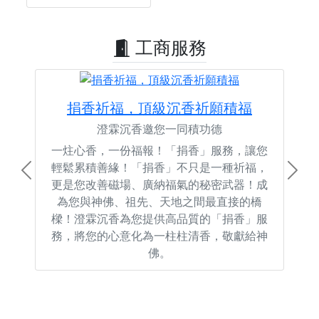
工商服務
捐香祈福，頂級沉香祈願積福
澄霖沉香邀您一同積功德
一炷心香，一份福報！「捐香」服務，讓您
輕鬆累積善緣！「捐香」不只是一種祈福，
Previous
Next
更是您改善磁場、廣納福氣的秘密武器！成
為您與神佛、祖先、天地之間最直接的橋
樑！澄霖沉香為您提供高品質的「捐香」服
務，將您的心意化為一柱柱清香，敬獻給神
佛。