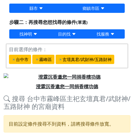
縣市
鄉鎮市區
步驟二：再搜尋您想找尋的條件
(單選)
找神明
目的找
找服務
目前選擇的條件：
台中市
霧峰區
玄壇真君/武財神/五路財神
Previous
Next
澄霖沉香邀您一同捐香積功德
搜尋
台中市霧峰區主祀玄壇真君/武財神/
五路財神
的宮廟資料
目前設定條件搜尋不到資料，請將搜尋條件放寬。