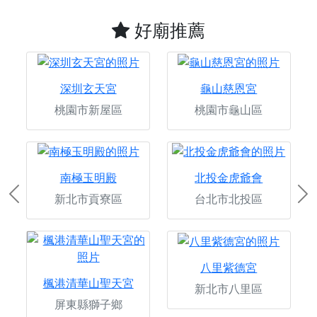
好廟推薦
深圳玄天宮
龜山慈恩宮
桃園市新屋區
桃園市龜山區
南極玉明殿
北投金虎爺會
新北市貢寮區
台北市北投區
Previous
Ne
八里紫德宮
楓港清華山聖天宮
新北市八里區
屏東縣獅子鄉