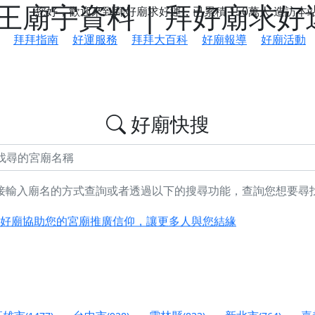
廟宇資料 | 拜好廟求好
您好，歡迎來到拜好廟求好運，已累積
150萬人
造訪本
拜拜指南
好運服務
拜拜大百科
好廟報導
好廟活動
好廟快搜
接輸入廟名的方式查詢或者透過以下的搜尋功能，查詢您想要尋
鄉 池和宮】 贊助支持我們推廣台灣民俗宗教文化
好廟協助您的宮廟推廣信仰，讓更多人與您結緣
會】丙午年最Chill的神級會香之旅，這不只是一場宗教盛事，
慈生宮】慶讚中元普渡法會，誠摯邀請您一同參與，為自己與家
港清華山聖天宮】驪山母娘聖誕暨中元普渡大法會，誠邀十方善