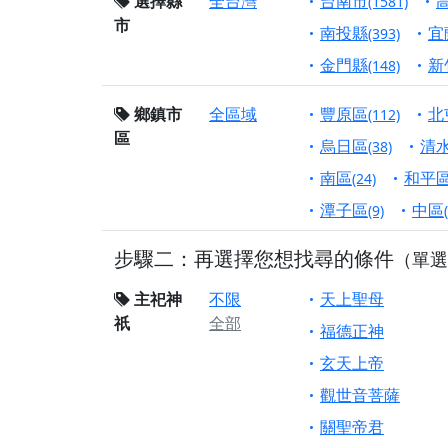
終追遠、廣植福田
選擇縣
全台灣
台南市
(1581)
市
【桃園市 桃園蓮華
南投縣
宜
(393)
願平安順遂的慈悲心
金門縣
新
(148)
【桃園龜山 慈恩宮
鄉鎮市
全區域
豐原區
北
(112)
【新北貢寮 南極玉
區
下善緣。
烏日區
清
(38)
【桃園慈善宮(天公
南區
和平
(24)
是「超級加倍」！
潭子區
中區
(9)
【台北北投 福慶宮
步驟二：再選擇您想找尋的條件
（單選
【桃園龜山 慈恩宮
【桃園龜山 慈恩宮
主祀神
不限
天上聖母
祇
全部
【新北八里 紫德宮
福德正神
【台北北投金虎爺會
玄天上帝
【新北八里 紫德宮
觀世音菩薩
【桃園新屋 深圳玄
關聖帝君