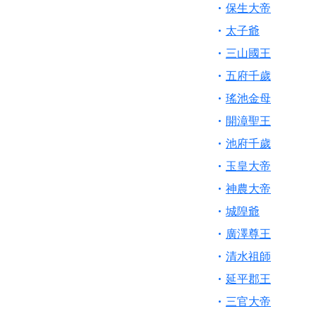
【桃園新屋 深圳玄
保生大帝
【桃園慈善宮(天公
太子爺
歡迎友廟長官、小編
三山國王
歡迎信眾分享您前往
五府千歲
瑤池金母
開漳聖王
池府千歲
玉皇大帝
神農大帝
城隍爺
廣澤尊王
清水祖師
延平郡王
三官大帝