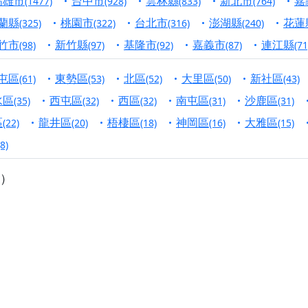
高雄市
台中市
雲林縣
新北市
嘉
(1477)
(928)
(833)
(764)
寺】盂蘭盆中元報恩法會，這場法會不只是超薦與普渡，更是一
蘭縣
桃園市
台北市
澎湖縣
花蓮
(325)
(322)
(316)
(240)
意。
竹市
新竹縣
基隆市
嘉義市
連江縣
(98)
(97)
(92)
(87)
(71
】丙午年梁皇寶懺法會，一念虔誠禮寶懺，一分懺悔植福田，誠
屯區
東勢區
北區
大里區
新社區
(61)
(53)
(52)
(50)
(43)
明殿】中元普渡大法會，誠摯歡迎十方善信大德隨喜贊普，為祖
水區
西屯區
西區
南屯區
沙鹿區
(35)
(32)
(32)
(31)
(31)
廟)】中元普渡交給專業的來，省時省力又積福！「玉皇大帝 大
區
龍井區
梧棲區
神岡區
大雅區
(22)
(20)
(18)
(16)
(15)
(8)
】慶讚中元普渡法會，誠摯邀請十方善信大德，一同回到北投土
）
】瑤池金母聖誕祝壽盛典，邀請十方善信大德蒞臨參香祝壽，同
】丙午年慶讚中元普渡法會，正是讓我們用善念與功德，迴向冥
】丙午年中元普渡讚普超薦法會，普施眾生・慎終追遠・廣植福
】父親節陪爸爸一起闖關趣，邀請大小朋友一起留下珍貴的家庭
】父親節奉茶感恩活動，一杯茶，一份心意；一句感謝，一生難
天宮】農曆七月擴大犒軍科儀，吉祥月不只有普渡祈福，也有一