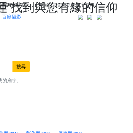
運 找到與您有緣的信仰
站查詢宮廟資訊，已刊登了
10,050
間廟宇資料。
百廟攝影
搜尋
找的廟宇。
更是一趟充滿神明加持、帶你走透透的「神級文化
人累積福德、祈求平安好運
信大德，一同回到母娘慈悲座前，祈福納祥、慎