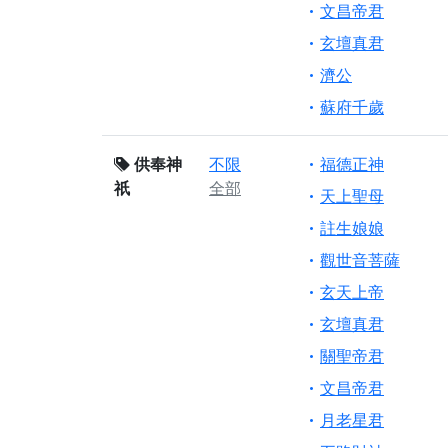
文昌帝君
玄壇真君
濟公
蘇府千歲
供奉神
不限
福德正神
祇
全部
天上聖母
註生娘娘
觀世音菩薩
玄天上帝
玄壇真君
關聖帝君
文昌帝君
月老星君