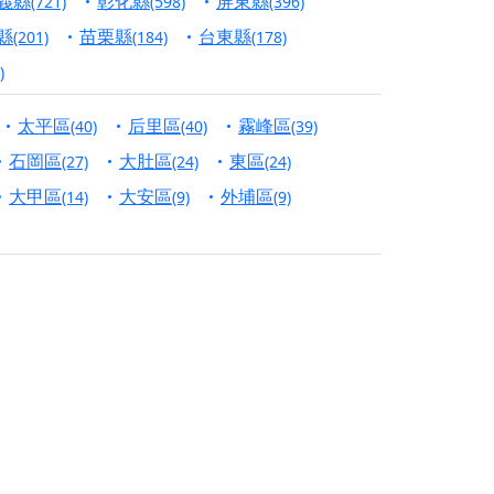
義縣
彰化縣
屏東縣
(721)
(598)
(396)
份對祖先的感恩、對親人的思念，也是為家人祈
縣
苗栗縣
台東縣
(201)
(184)
(178)
)
邀十方善信大德共同參與。
太平區
后里區
霧峰區
(40)
(40)
(39)
先親眷祈求安息，也為自身與家人累積福德、種
石岡區
大肚區
東區
(27)
(24)
(24)
天尊」 親自坐鎮主法！幫你累積的功德福報自然
大甲區
大安區
外埔區
(14)
(9)
(9)
地公埔，祈願闔家平安、地方祥和、福運綿長。
沐母娘慈光，共祈平安吉祥
陽兩利、闔家平安的殊勝因緣。
田
回憶
忘。
份感謝守護的虔誠心意