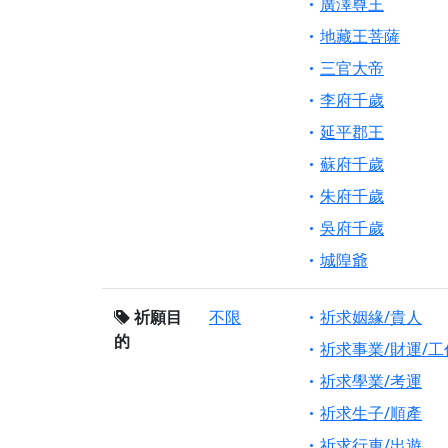
廣澤尊王
地藏王菩薩
三官大帝
李府千歲
延平郡王
蘇府千歲
朱府千歲
吳府千歲
城隍爺
祈願目
不限
祈求姻緣/貴人
的
祈求事業/財運/工
祈求學業/考運
祈求生子/順產
祈求行車/出遊