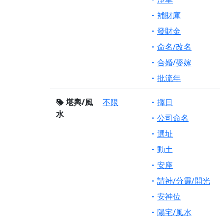
補財庫
發財金
命名/改名
合婚/娶嫁
批流年
堪輿/風
不限
擇日
水
公司命名
選址
動土
安座
請神/分靈/開光
安神位
陽宅/風水