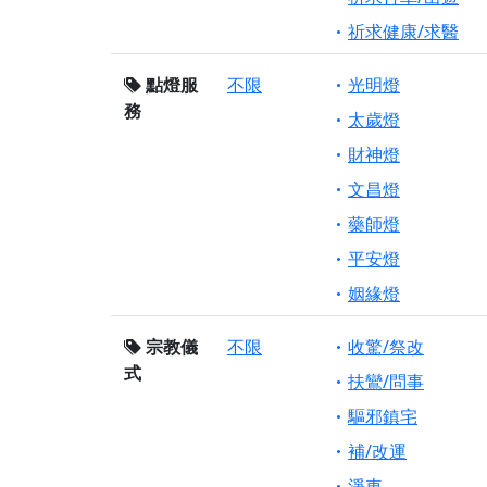
祈求健康/求醫
點燈服
不限
光明燈
務
太歲燈
財神燈
文昌燈
藥師燈
平安燈
姻緣燈
宗教儀
不限
收驚/祭改
式
扶鸞/問事
驅邪鎮宅
補/改運
淨車