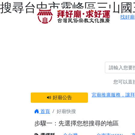
搜尋台中市霧峰區三山國王
找好廟
您可以直
感謝 【新竹縣新豐
宮廟推廣服務，讓拜
好廟公告
【台北 北投金虎爺
之旅」！
首頁
好廟快搜
【台北北投 唭哩岸
步驟一：先選擇您想搜尋的地區
【屏東縣獅子鄉 楓