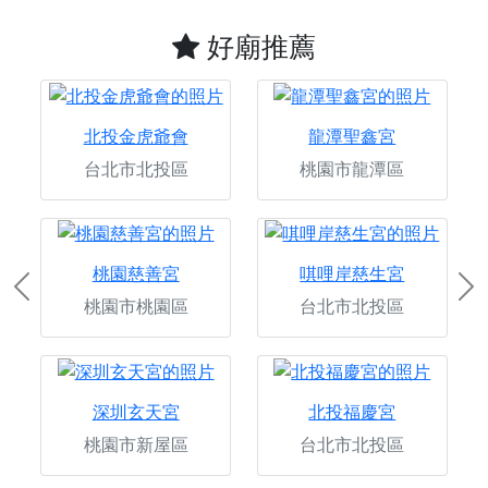
好廟推薦
北投金虎爺會
龍潭聖鑫宮
台北市北投區
桃園市龍潭區
桃園慈善宮
唭哩岸慈生宮
Previous
Ne
桃園市桃園區
台北市北投區
深圳玄天宮
北投福慶宮
桃園市新屋區
台北市北投區