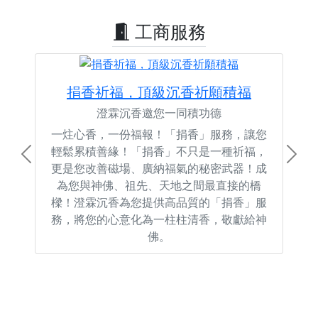
工商服務
捐香祈福，頂級沉香祈願積福
澄霖沉香邀您一同積功德
一炷心香，一份福報！「捐香」服務，讓您
輕鬆累積善緣！「捐香」不只是一種祈福，
Previous
Next
更是您改善磁場、廣納福氣的秘密武器！成
為您與神佛、祖先、天地之間最直接的橋
樑！澄霖沉香為您提供高品質的「捐香」服
務，將您的心意化為一柱柱清香，敬獻給神
佛。