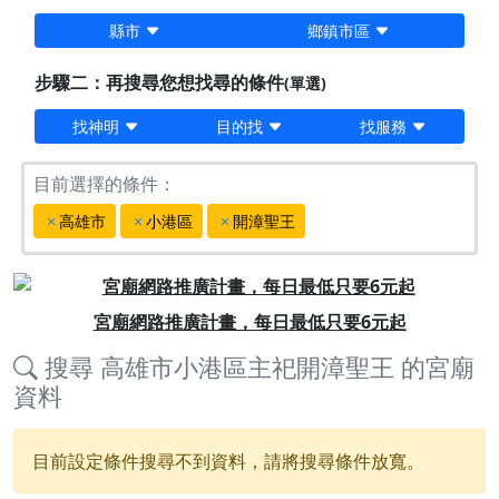
縣市
鄉鎮市區
步驟二：再搜尋您想找尋的條件
(單選)
找神明
目的找
找服務
目前選擇的條件：
高雄市
小港區
開漳聖王
Previous
Next
宮廟網路推廣計畫，每日最低只要6元起
搜尋
高雄市小港區主祀開漳聖王
的宮廟
資料
目前設定條件搜尋不到資料，請將搜尋條件放寬。