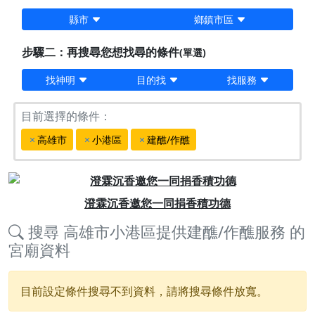
縣市
鄉鎮市區
步驟二：再搜尋您想找尋的條件
(單選)
找神明
目的找
找服務
目前選擇的條件：
高雄市
小港區
建醮/作醮
Previous
Next
澄霖沉香邀您一同捐香積功德
搜尋
高雄市小港區提供建醮/作醮服務
的
宮廟資料
目前設定條件搜尋不到資料，請將搜尋條件放寬。