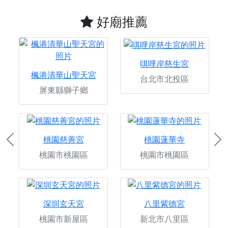
好廟推薦
唭哩岸慈生宮
楓港清華山聖天宮
台北市北投區
屏東縣獅子鄉
桃園慈善宮
桃園蓮華寺
Previous
Ne
桃園市桃園區
桃園市桃園區
深圳玄天宮
八里紫德宮
桃園市新屋區
新北市八里區