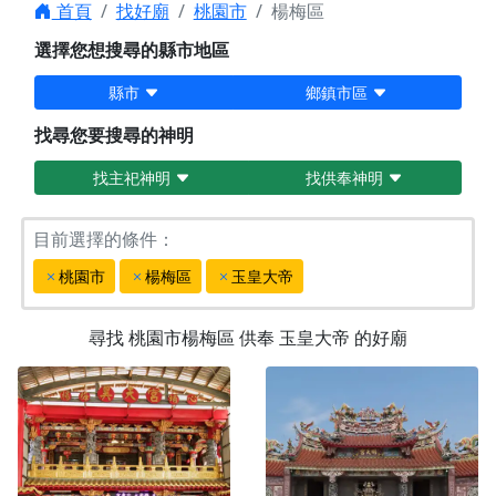
首頁
找好廟
桃園市
楊梅區
選擇您想搜尋的縣市地區
縣市
鄉鎮市區
找尋您要搜尋的神明
找主祀神明
找供奉神明
目前選擇的條件：
桃園市
楊梅區
玉皇大帝
尋找
桃園市楊梅區
供奉
玉皇大帝
的好廟