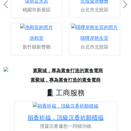
深圳玄天宮
北投金虎爺會
Previous
Ne
桃園市新屋區
台北市北投區
池和宮
唭哩岸慈生宮
新竹縣新豐鄉
台北市北投區
Previous
Next
素聚城，專為素食打造的素食電商
工商服務
捐香祈福，頂級沉香祈願積福
澄霖沉香邀您一同積功德