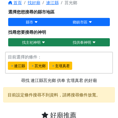
首頁
找好廟
連江縣
莒光鄉
選擇您想搜尋的縣市地區
縣市
鄉鎮市區
找尋您要搜尋的神明
找主祀神明
找供奉神明
目前選擇的條件：
連江縣
莒光鄉
玄壇真君
尋找
連江縣莒光鄉
供奉
玄壇真君
的好廟
目前設定條件搜尋不到資料，請將搜尋條件放寬。
好廟推薦