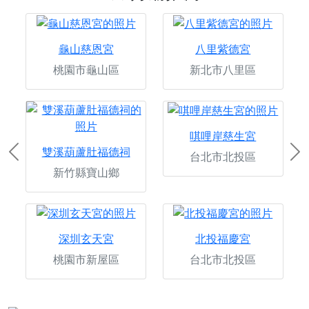
龜山慈恩宮
八里紫德宮
桃園市龜山區
新北市八里區
唭哩岸慈生宮
雙溪葫蘆肚福德祠
台北市北投區
Previous
Ne
新竹縣寶山鄉
深圳玄天宮
北投福慶宮
桃園市新屋區
台北市北投區