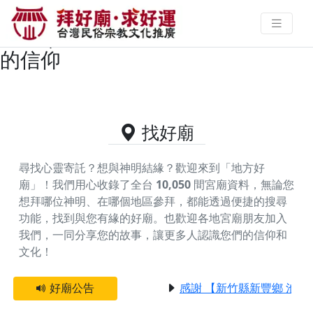
連江縣莒光鄉供奉玄壇真君的好廟
資料｜拜好廟求好運 找到與您有緣
的信仰
找好廟
尋找心靈寄託？想與神明結緣？歡迎來到「地方好
廟」！我們用心收錄了全台
10,050
間宮廟資料，無論您
想拜哪位神明、在哪個地區參拜，都能透過便捷的搜尋
功能，找到與您有緣的好廟。
也歡迎各地宮廟朋友加入
我們，一同分享您的故事，讓更多人認識您們的信仰和
文化！
好廟公告
感謝 【新竹縣新豐鄉 池和