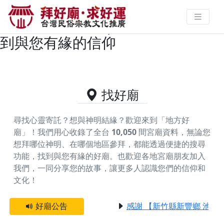
屏東縣獅子鄉主神為清水祖師/蓬萊
祖師的好廟資料｜拜好廟求好運 找
到與您有緣的信仰
找好廟
尋找心靈寄託？想與神明結緣？歡迎來到「地方好
廟」！我們用心收錄了全台
10,050
間宮廟資料，無論您
想拜哪位神明、在哪個地區參拜，都能透過便捷的搜尋
功能，找到與您有緣的好廟。
也歡迎各地宮廟朋友加入
我們，一同分享您的故事，讓更多人認識您們的信仰和
文化！
好廟公告
感謝 【新竹縣新豐鄉 池和