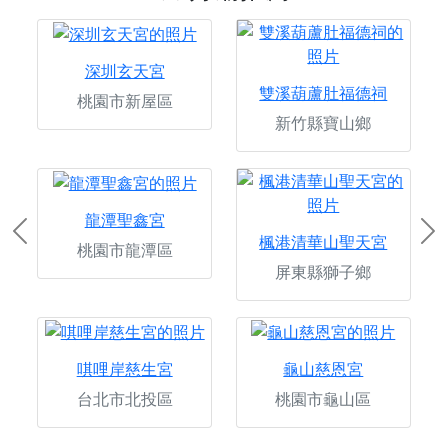
深圳玄天宮
雙溪葫蘆肚福德祠
桃園市新屋區
新竹縣寶山鄉
龍潭聖鑫宮
Previous
Ne
楓港清華山聖天宮
桃園市龍潭區
屏東縣獅子鄉
唭哩岸慈生宮
龜山慈恩宮
台北市北投區
桃園市龜山區