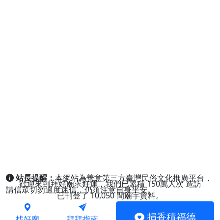
站長提醒：
本網站為善意第三方臺灣民俗文化推廣平台，
歡迎來到拜好廟求好運，我們已累積
150萬人次
造訪
請信眾切勿過度迷信，仍須注意自身平安。
已刊登了
10,050
間廟宇資料。
捐香積福德
找好廟
拜拜指南