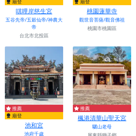
廟登
廟登
唭哩岸慈生宮
桃園蓮華寺
五谷先帝/五穀仙帝/神農大
觀世音菩薩/觀音佛祖
帝
桃園市桃園區
台北市北投區
推薦
推薦
廟登
楓港清華山聖天宮
池和宮
驪山老母
池府千歲
屏東縣獅子鄉