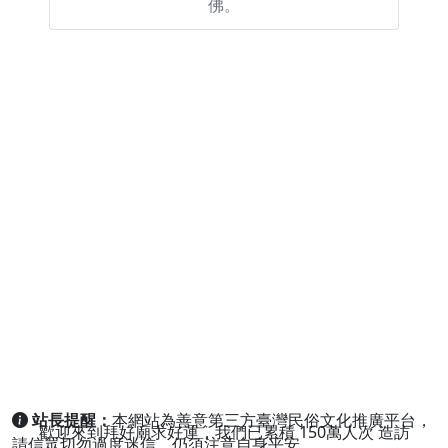
佛。
站長提醒：
本網站為善意第三方臺灣民俗文化推廣平台，
歡迎來到拜好廟求好運，我們已累積
150萬人次
造訪
請信眾切勿過度迷信，仍須注意自身平安。