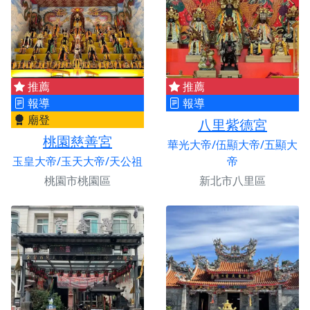
推薦
推薦
報導
報導
廟登
八里紫德宮
桃園慈善宮
華光大帝/伍顯大帝/五顯大
玉皇大帝/玉天大帝/天公祖
帝
桃園市桃園區
新北市八里區