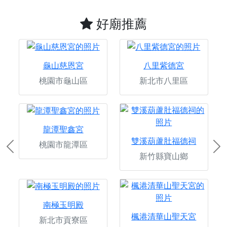
好廟推薦
龜山慈恩宮
八里紫德宮
桃園市龜山區
新北市八里區
龍潭聖鑫宮
雙溪葫蘆肚福德祠
桃園市龍潭區
Previous
Ne
新竹縣寶山鄉
南極玉明殿
楓港清華山聖天宮
新北市貢寮區