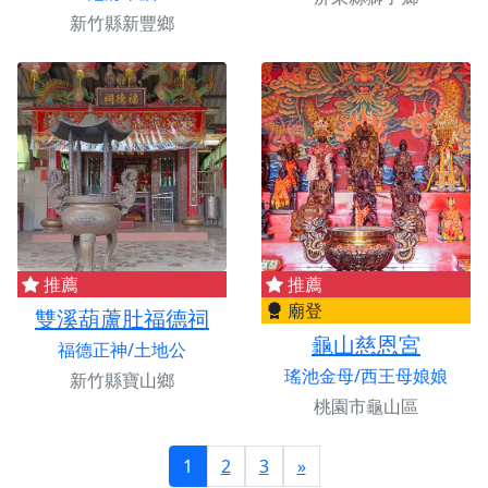
新竹縣新豐鄉
推薦
推薦
廟登
雙溪葫蘆肚福德祠
龜山慈恩宮
福德正神/土地公
瑤池金母/西王母娘娘
新竹縣寶山鄉
桃園市龜山區
1
2
3
»