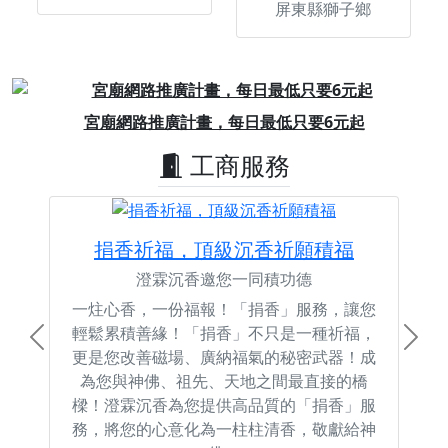
屏東縣獅子鄉
Previous
Next
宮廟網路推廣計畫，每日最低只要6元起
工商服務
捐香祈福，頂級沉香祈願積福
澄霖沉香邀您一同積功德
一炷心香，一份福報！「捐香」服務，讓您
輕鬆累積善緣！「捐香」不只是一種祈福，
Previous
Next
更是您改善磁場、廣納福氣的秘密武器！成
為您與神佛、祖先、天地之間最直接的橋
樑！澄霖沉香為您提供高品質的「捐香」服
務，將您的心意化為一柱柱清香，敬獻給神