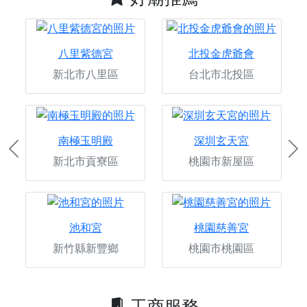
八里紫德宮
北投金虎爺會
新北市八里區
台北市北投區
南極玉明殿
深圳玄天宮
Previous
Ne
新北市貢寮區
桃園市新屋區
池和宮
桃園慈善宮
新竹縣新豐鄉
桃園市桃園區
工商服務