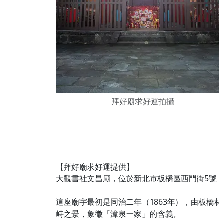
下善緣。
【桃園慈善宮(天公
是「超級加倍」！
【台北北投 福慶宮
【桃園龜山 慈恩宮
【桃園龜山 慈恩宮
【新北八里 紫德宮
拜好廟求好運拍攝
【台北北投金虎爺會
【新北八里 紫德宮
歡迎友廟長官、小編
歡迎信眾分享您前往
【拜好廟求好運提供】
大觀書社文昌廟，位於新北市板橋區西門街5號
這座廟宇最初是同治二年（1863年），由板
峙之景，象徵「漳泉一家」的含義。