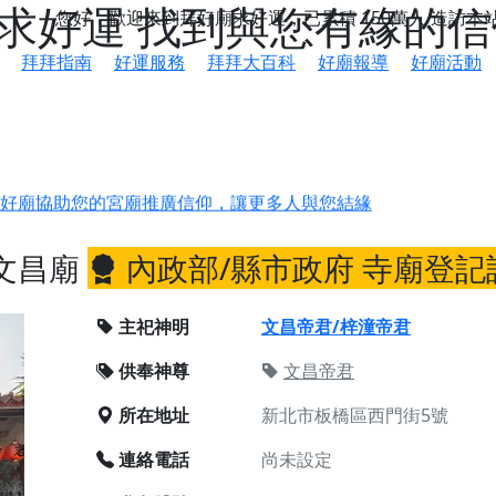
廟求好運 找到與您有緣的
您好，歡迎來到拜好廟求好運，已累積
150萬人
造訪本
拜拜指南
好運服務
拜拜大百科
好廟報導
好廟活動
鄉 池和宮】 贊助支持我們推廣台灣民俗宗教文化
好廟協助您的宮廟推廣信仰，讓更多人與您結緣
會】丙午年最Chill的神級會香之旅，這不只是一場宗教盛事，
文昌廟
內政部/縣市政府 寺廟登記
慈生宮】慶讚中元普渡法會，誠摯邀請您一同參與，為自己與家
港清華山聖天宮】驪山母娘聖誕暨中元普渡大法會，誠邀十方善
主祀神明
文昌帝君/梓潼帝君
供奉神尊
文昌帝君
寺】盂蘭盆中元報恩法會，這場法會不只是超薦與普渡，更是一
意。
所在地址
新北市板橋區西門街5號
】丙午年梁皇寶懺法會，一念虔誠禮寶懺，一分懺悔植福田，誠
連絡電話
尚未設定
明殿】中元普渡大法會，誠摯歡迎十方善信大德隨喜贊普，為祖