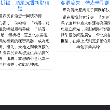
香祈福，頂級沉香祈願積
客源流失，傳產轉型趁
福
專為傳統產業電子商務解決
澄霖沉香邀您一同積功德
還在煩惱顧客流失，苦無新
心香，一份福報！「捐香」服
嗎？讓拜好廟求好運專業團
讓您輕鬆累積善緣！「捐香」
您建立網站，規劃網路行銷
只是一種祈福，更是您改善磁
精準投放網路廣告，帶您突
廣納福氣的秘密武器！成為您
框架，在線上找到更多潛在
佛、祖先、天地之間最直接的
再創事業高峰！
！澄霖沉香為您提供高品質的
香」服務，將您的心意化為一
柱柱清香，敬獻給神佛。