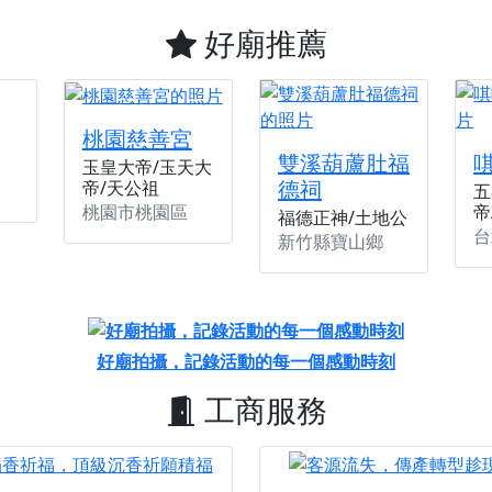
好廟推薦
桃園慈善宮
雙溪葫蘆肚福
玉皇大帝/玉天大
德祠
帝/天公祖
五
桃園市桃園區
帝
福德正神/土地公
台
新竹縣寶山鄉
好廟拍攝，記錄活動的每一個感動時刻
工商服務