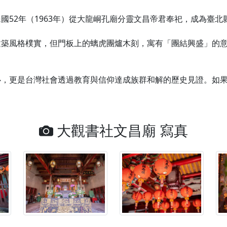
國52年（1963年）從大龍峒孔廟分靈文昌帝君奉祀，成為臺北
建築風格樸實，但門板上的螭虎團爐木刻，寓有「團結興盛」的
心，更是台灣社會透過教育與信仰達成族群和解的歷史見證。如
大觀書社文昌廟 寫真