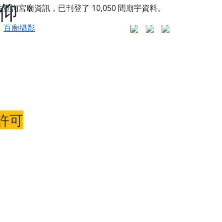
信仰
站查詢宮廟資訊，已刊登了
10,050
間廟宇資料。
百廟攝影
更是一趟充滿神明加持、帶你走透透的「神級文化
許可
人累積福德、祈求平安好運
信大德，一同回到母娘慈悲座前，祈福納祥、慎
份對祖先的感恩、對親人的思念，也是為家人祈
邀十方善信大德共同參與。
先親眷祈求安息，也為自身與家人累積福德、種