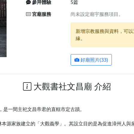
參拜體驗
5篇
廟)】中元普渡交給專業的來，省時省力又積福！「玉皇大帝 大
宮廟服務
尚未設定廟宇服務項目。
】慶讚中元普渡法會，誠摯邀請十方善信大德，一同回到北投土
新增宗教服務與資料，可以
緣。
】瑤池金母聖誕祝壽盛典，邀請十方善信大德蒞臨參香祝壽，同
】丙午年慶讚中元普渡法會，正是讓我們用善念與功德，迴向冥
】丙午年中元普渡讚普超薦法會，普施眾生・慎終追遠・廣植福
好廟照片(33)
】父親節陪爸爸一起闖關趣，邀請大小朋友一起留下珍貴的家庭
】父親節奉茶感恩活動，一杯茶，一份心意；一句感謝，一生難
大觀書社文昌廟 介紹
加入我們LINE官方帳號，讓我們協助您的廟宇推廣。
廟宇的參拜體驗，推廣您的信仰
，是一間主祀文昌帝君的直轄市定古蹟。
橋林本源家族建立的「大觀義學」。其設立目的是為促進漳州人與