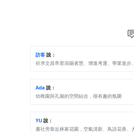
訪客
說：
祈求文昌帝君添賜者慧、增進考運、學業進步
Ada
說：
幼稚園與孔廟的空間結合，很有趣的氛圍
YU
說：
書社旁靠近林家花園，空氣清新、鳥語花香、