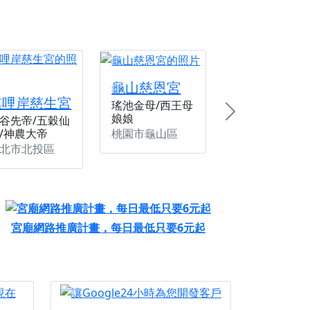
龜山慈恩宮
唭哩岸慈生宮
瑤池金母/西王母
娘娘
Next
谷先帝/五穀仙
桃園市龜山區
/神農大帝
北市北投區
宮廟網路推廣計畫，每日最低只要6元起