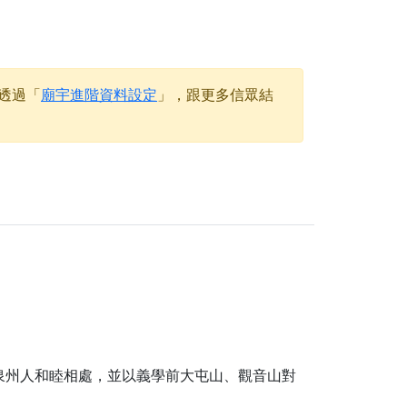
天尊」 親自坐鎮主法！幫你累積的功德福報自然
地公埔，祈願闔家平安、地方祥和、福運綿長。
透過「
廟宇進階資料設定
」，跟更多信眾結
沐母娘慈光，共祈平安吉祥
陽兩利、闔家平安的殊勝因緣。
田
回憶
忘。
泉州人和睦相處，並以義學前大屯山、觀音山對