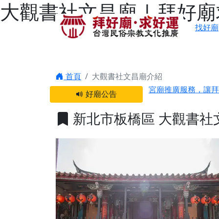
大觀書社文昌廟 | 拜好
找好廟
感謝 【新竹縣新豐
首頁
大觀書社文昌廟介紹
宮廟推廣服務，讓拜
好廟公告
【台北 北投金虎爺
之旅」！
新北市板橋區 大觀書社
【台北北投 唭哩岸
【屏東縣獅子鄉 楓
終追遠、廣植福田
【桃園市 桃園蓮華
願平安順遂的慈悲心
【桃園龜山 慈恩宮
【新北貢寮 南極玉