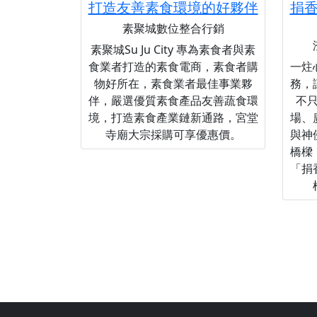
打造友善素食環境的好夥伴
捐
素聚城數位整合行銷
素聚城Su Ju City 專為素食者與素
食業者打造的素食電商，素食者購
一炷
物好所在，素食業者最佳事業夥
務，
伴，嚴選優質素食產品友善蔬食環
不
境，打造素食產業鏈新通路，宮堂
場、
寺廟大宗採購可享優惠價。
與神
橋樑
「捐