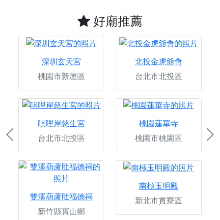
好廟推薦
深圳玄天宮
北投金虎爺會
桃園市新屋區
台北市北投區
唭哩岸慈生宮
桃園蓮華寺
台北市北投區
桃園市桃園區
Previous
Ne
南極玉明殿
雙溪葫蘆肚福德祠
新北市貢寮區
新竹縣寶山鄉