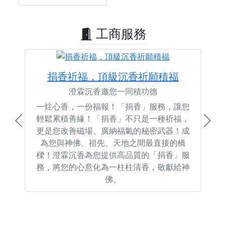
工商服務
捐香祈福，頂級沉香祈願積福
澄霖沉香邀您一同積功德
一炷心香，一份福報！「捐香」服務，讓您
輕鬆累積善緣！「捐香」不只是一種祈福，
Previous
Next
更是您改善磁場、廣納福氣的秘密武器！成
為您與神佛、祖先、天地之間最直接的橋
樑！澄霖沉香為您提供高品質的「捐香」服
務，將您的心意化為一柱柱清香，敬獻給神
佛。