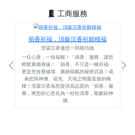
工商服務
捐香祈福，頂級沉香祈願積福
澄霖沉香邀您一同積功德
一炷心香，一份福報！「捐香」服務，讓您
輕鬆累積善緣！「捐香」不只是一種祈福，
Previous
Next
更是您改善磁場、廣納福氣的秘密武器！成
為您與神佛、祖先、天地之間最直接的橋
樑！澄霖沉香為您提供高品質的「捐香」服
務，將您的心意化為一柱柱清香，敬獻給神
佛。