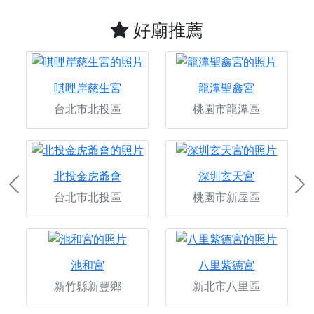
好廟推薦
唭哩岸慈生宮
龍潭聖鑫宮
台北市北投區
桃園市龍潭區
北投金虎爺會
深圳玄天宮
Previous
Ne
台北市北投區
桃園市新屋區
池和宮
八里紫德宮
新竹縣新豐鄉
新北市八里區