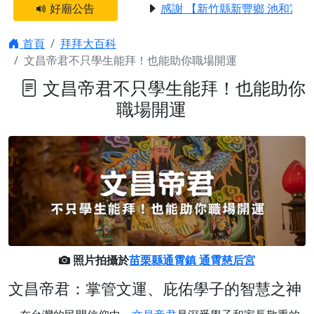
好廟公告
感謝 【新竹縣新豐鄉 池和宮】
首頁
拜拜大百科
文昌帝君不只學生能拜！也能助你職場開運
文昌帝君不只學生能拜！也能助你
職場開運
照片拍攝於
苗栗縣通霄鎮 通霄慈后宮
文昌帝君：掌管文運、庇佑學子的智慧之神