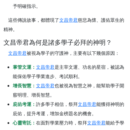
予明確指示。
這些傳說故事，都體現了
文昌帝君
慈悲為懷、護佑眾生的
精神。
文昌帝君為何是諸多學子必拜的神明？
文昌帝君
被視為學子的守護神，主要有以下幾個原因：
掌管文運：
文昌帝君
是主宰文運、功名的星宿，被認為
能保佑學子學業進步、考試順利。
增長智慧：
文昌帝君
也被視為智慧之神，能幫助學子開
竅明理、增長智慧。
庇佑考運：
許多學子相信，祭拜
文昌帝君
能獲得神明的
庇佑，提升考運，增加金榜題名的機會。
心靈寄託：
在面對學業壓力時，祭拜
文昌帝君
能給予學