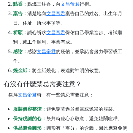
點香：
點燃三炷香，向
文昌帝君
行禮。
稟告：
清楚地向
文昌帝君
稟告自己的姓名、出生年月
日、住址、所求事項等。
祈願：
誠心祈求
文昌帝君
保佑自己學業進步、考試順
利，或工作順利、事業有成。
感謝：
感謝
文昌帝君
的庇佑，並承諾會努力學習或工
作。
燒金紙：
將金紙燒化，表達對神明的敬意。
有沒有什麼禁忌需要注意？
祭拜
文昌帝君
時，有一些禁忌需要注意：
服裝儀容整潔：
避免穿著過於暴露或邋遢的服裝。
保持虔誠的心：
祭拜時應心存敬意，避免嬉鬧喧嘩。
供品避免圓形：
圓形有「零分」的含義，因此應避免使