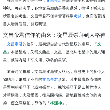
在台灣的民間信仰中，
文昌帝君
是深受學子和家長敬重的
神祇。每逢考季，各地文昌廟總是香火鼎盛，擠滿了祈求金
榜題名的考生。文昌帝君不僅掌管著科舉
考試
，也庇佑著讀
書人增長智慧、開竅明理。
文昌帝君信仰的由來：從星辰崇拜到人格神
文昌帝君
的信仰，最初源自於古代對星辰的崇拜。「
文
昌
」本是星名，又稱文曲星、文星，是北斗七星中的第六顆
星，被認為是主宰文運、功名的星宿。
隨著時間推移，文昌星逐漸被人格化，與歷史上的多位人
物結合，形成了不同的
文昌帝君
形象。其中最廣為流傳的，
是晉朝的張亞子（或稱張育）。據說張亞子是四川梓潼人，
才華橫溢，忠君愛國，後為國捐軀。當地百姓感念他的功
德，便立廟祭祀，尊他為「
梓潼神
」。