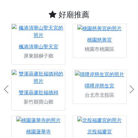
好廟推薦
桃園慈善宮
楓港清華山聖天宮
桃園市桃園區
屏東縣獅子鄉
唭哩岸慈生宮
Previous
Ne
雙溪葫蘆肚福德祠
台北市北投區
新竹縣寶山鄉
桃園蓮華寺
北投福慶宮