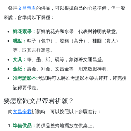
祭拜
文昌帝君
的供品，可以根據自己的心意準備，但一般
來說，會準備以下幾種：
鮮花素果：
新鮮的花卉和水果，代表對神明的敬意。
糕點：
粽子（包中）、發糕（高升）、桂圓（貴人）
等，取其吉祥寓意。
文具：
筆、墨、紙、硯等，象徵著文運昌盛。
金紙：
壽金、刈金、文昌金等，用來敬獻神明。
准考證影本:
考試時可以將准考證影本帶去拜拜，拜完後
記得要帶走。
要怎麼跟文昌帝君祈願？
向
文昌帝君
祈願時，可以按照以下步驟進行：
準備供品：
將供品整齊地擺放在供桌上。