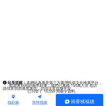
站長提醒：
本網站為善意第三方臺灣民俗文化推廣平台，
歡迎來到拜好廟求好運，我們已累積
150萬人次
造訪
請信眾切勿過度迷信，仍須注意自身平安。
已刊登了
10,050
間廟宇資料。
捐香積福德
找好廟
拜拜指南