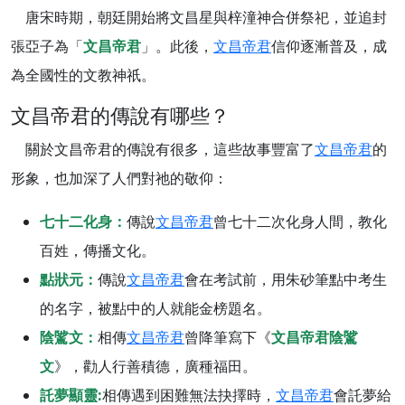
唐宋時期，朝廷開始將文昌星與梓潼神合併祭祀，並追封
張亞子為「
文昌帝君
」。此後，
文昌帝君
信仰逐漸普及，成
為全國性的文教神祇。
文昌帝君的傳說有哪些？
關於文昌帝君的傳說有很多，這些故事豐富了
文昌帝君
的
形象，也加深了人們對祂的敬仰：
七十二化身：
傳說
文昌帝君
曾七十二次化身人間，教化
百姓，傳播文化。
點狀元：
傳說
文昌帝君
會在考試前，用朱砂筆點中考生
的名字，被點中的人就能金榜題名。
陰騭文：
相傳
文昌帝君
曾降筆寫下《
文昌帝君陰騭
文
》，勸人行善積德，廣種福田。
託夢顯靈:
相傳遇到困難無法抉擇時，
文昌帝君
會託夢給