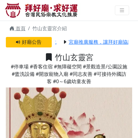
竹山玄靈宮 | 拜好廟求好運 找到與
您有緣的信仰
首頁
竹山玄靈宮介紹
我們推廣台灣民俗宗教文化
好廟公告
宮廟推廣服務，讓拜好廟協助您
竹山玄靈宮
#停車場
#香客住宿
#無障礙空間
#景觀造景/公園設施
#盥洗設備
#開放寵物入廟
#同志友善
#可接待外國訪
客
#0～6歲幼童友善