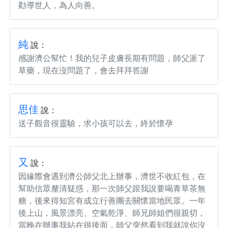
勸導世人，為人向善。
純
說：
感謝濟公幫忙！我的兒子皮膚長期有問題，師父派了
草藥，現在沒問題了，會去拜拜答謝
思佳
說：
送子觀音很靈驗，求小孩可以去，終於懷孕
又
說：
因緣際會遇到濟公師父北上辦事，濟世不收紅包，在
幫助信眾釐清疑惑，那一次師父跟我說要喝青草茶無
糖，後來得知宮有成立行善團去關懷當地民眾。一年
後上山，風景漂亮、空氣乾淨、師兄師姐們很親切，
當晚在辦事我站在很後面，師父突然看到我就說你沒