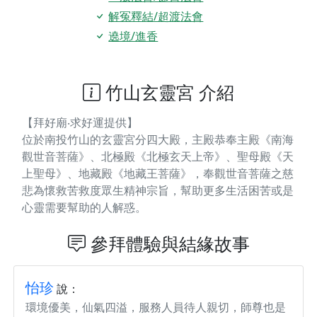
解冤釋結/超渡法會
遶境/進香
竹山玄靈宮 介紹
【拜好廟‧求好運提供】
位於南投竹山的玄靈宮分四大殿，主殿恭奉主殿《南海
觀世音菩薩》、北極殿《北極玄天上帝》、聖母殿《天
上聖母》、地藏殿《地藏王菩薩》，奉觀世音菩薩之慈
悲為懷救苦救度眾生精神宗旨，幫助更多生活困苦或是
心靈需要幫助的人解惑。
參拜體驗與結緣故事
怡珍
說：
環境優美，仙氣四溢，服務人員待人親切，師尊也是