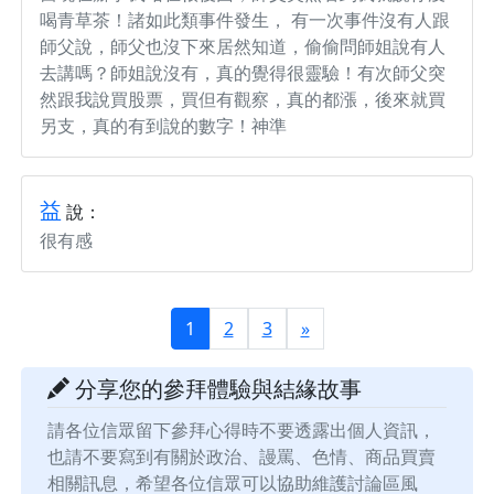
喝青草茶！諸如此類事件發生， 有一次事件沒有人跟
師父說，師父也沒下來居然知道，偷偷問師姐說有人
去講嗎？師姐說沒有，真的覺得很靈驗！有次師父突
然跟我說買股票，買但有觀察，真的都漲，後來就買
另支，真的有到說的數字！神準
益
說：
很有感
1
2
3
»
分享您的參拜體驗與結緣故事
請各位信眾留下參拜心得時不要透露出個人資訊，
也請不要寫到有關於政治、謾罵、色情、商品買賣
相關訊息，希望各位信眾可以協助維護討論區風