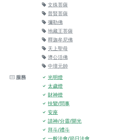
文殊菩薩
普賢菩薩
彌勒佛
地藏王菩薩
釋迦牟尼佛
天上聖母
濟公活佛
中壇元帥
服務
光明燈
太歲燈
財神燈
扶鸞/問事
安座
請神/分靈/開光
拜斗/禮斗
一般法會/節日法會