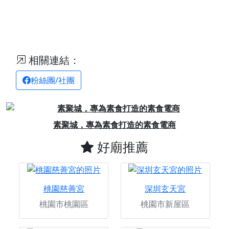
相關連結：
粉絲團/社團
Previous
Next
素聚城，專為素食打造的素食電商
澄
好廟推薦
桃園慈善宮
深圳玄天宮
桃園市桃園區
桃園市新屋區