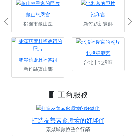
龜山慈恩宮
池和宮
桃園市龜山區
新竹縣新豐鄉
Previous
Ne
北投福慶宮
雙溪葫蘆肚福德祠
台北市北投區
新竹縣寶山鄉
工商服務
打造友善素食環境的好夥伴
素聚城數位整合行銷