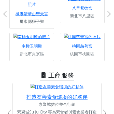
八里紫德宮
楓港清華山聖天宮
新北市八里區
Previous
Ne
屏東縣獅子鄉
南極玉明殿
桃園慈善宮
新北市貢寮區
桃園市桃園區
工商服務
打造友善素食環境的好夥伴
素聚城數位整合行銷
素聚城Su Ju City 專為素食者與素食業者打造