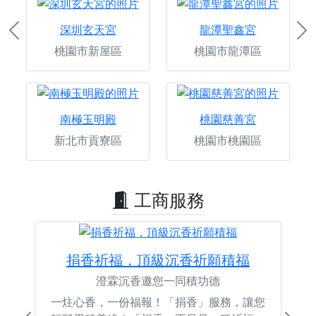
深圳玄天宮
龍潭聖鑫宮
Previous
Ne
桃園市新屋區
桃園市龍潭區
南極玉明殿
桃園慈善宮
新北市貢寮區
桃園市桃園區
工商服務
捐香祈福，頂級沉香祈願積福
澄霖沉香邀您一同積功德
一炷心香，一份福報！「捐香」服務，讓您