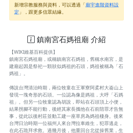
新增宗教服務與資料，可以透過「
廟宇進階資料設
定
」，跟更多信眾結緣。
鎮南宮石媽祖廟 介紹
【WIKI維基百科提供】
鎮南宮石媽祖廟，或稱鎮南宮石媽祖，舊稱水南宮，是
建廟起因是祭祀一顆狀似媽祖的石頭，媽祖被稱為「石
媽祖」。
傳說台灣清治時期，兩位牧童在王軍寮阿柔村大崙山上
發現一塊奇形的石頭。一位認為像是媽祖，大呼「石媽
祖」。但另一位牧童認為胡說，即站在石頭頂上小便，
結果拐腳不能行動，後經其家長攜他在石前陪罪才告無
事，從此以後村莊並動工建一座草房為媽祖棲身。後來
台灣日治時期一位福州人來台灣拉車維生，犯罪逃走，
在此石跪拜求救。過幾月後，他重回台北從操舊業，生