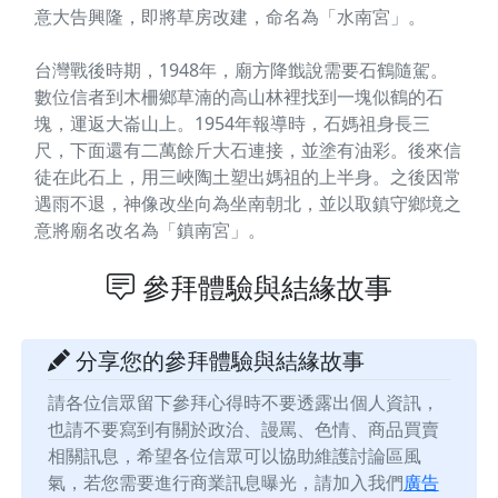
意大告興隆，即將草房改建，命名為「水南宮」。
台灣戰後時期，1948年，廟方降韱說需要石鶴隨駕。
數位信者到木柵鄉草湳的高山林裡找到一塊似鶴的石
塊，運返大崙山上。1954年報導時，石媽祖身長三
尺，下面還有二萬餘斤大石連接，並塗有油彩。後來信
徒在此石上，用三峽陶土塑出媽祖的上半身。之後因常
遇雨不退，神像改坐向為坐南朝北，並以取鎮守鄉境之
意將廟名改名為「鎮南宮」。
參拜體驗與結緣故事
分享您的參拜體驗與結緣故事
請各位信眾留下參拜心得時不要透露出個人資訊，
也請不要寫到有關於政治、謾罵、色情、商品買賣
相關訊息，希望各位信眾可以協助維護討論區風
氣，若您需要進行商業訊息曝光，請加入我們
廣告