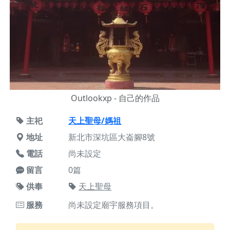
Outlookxp - 自己的作品
主祀
天上聖母/媽祖
地址
新北市深坑區大崙腳8號
電話
尚未設定
留言
0篇
供奉
天上聖母
服務
尚未設定廟宇服務項目。