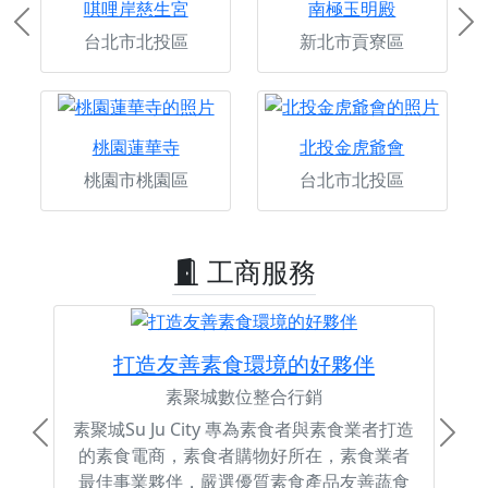
唭哩岸慈生宮
南極玉明殿
Previous
Ne
台北市北投區
新北市貢寮區
桃園蓮華寺
北投金虎爺會
桃園市桃園區
台北市北投區
工商服務
打造友善素食環境的好夥伴
素聚城數位整合行銷
素聚城Su Ju City 專為素食者與素食業者打造
Previous
Next
的素食電商，素食者購物好所在，素食業者
最佳事業夥伴，嚴選優質素食產品友善蔬食